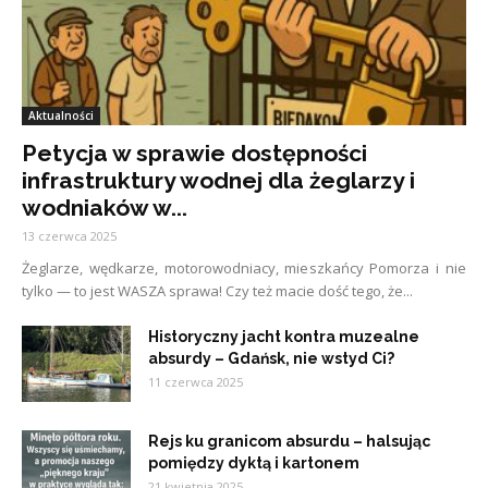
Aktualności
Petycja w sprawie dostępności
infrastruktury wodnej dla żeglarzy i
wodniaków w...
13 czerwca 2025
Żeglarze, wędkarze, motorowodniacy, mieszkańcy Pomorza i nie
tylko — to jest WASZA sprawa! Czy też macie dość tego, że...
Historyczny jacht kontra muzealne
absurdy – Gdańsk, nie wstyd Ci?
11 czerwca 2025
Rejs ku granicom absurdu – halsując
pomiędzy dyktą i kartonem
21 kwietnia 2025