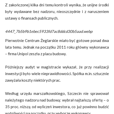
Z zakończonej kilka dni temu kontroli wynika, że unijne środki
były wydawane bez nadzoru, nieoszczędnie i z naruszeniem
ustawy o finansach publicznych.
4447_7b5b9b1ebec5933fd7ac8ddcd30b5aad.webp
Pierwotnie Centrum Żeglarskie miało być gotowe ponad dwa
lata temu. Jednak na początku 2011 roku główny wykonawca
– firma Unipol zeszła z placu budowy.
Późniejszy audyt w magistracie wykazał, że przy realizacji
inwestycji było wiele nieprawidłowości. Spółka m.in. sztucznie
zawyżała koszty niektórych prac.
Według urzędu marszałkowskiego, Szczecin nie sprawował
należytego nadzoru nad budową: wybrał najtańszą ofertę – o
35 proc. niższą od wyliczeń inwestora, co już powinno budzić
wątpliwości na początku, przy wyborze wykonawcy.