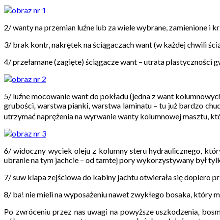
2/ wanty na przemian luźne lub za wiele wybrane, zamienione i kr
3/ brak kontr, nakrętek na ściągaczach want (w każdej chwili ści
4/ przełamane (zagięte) ściągacze want – utrata plastyczności 
5/ luźne mocowanie want do pokładu (jedna z want kolumnowych
grubości, warstwa pianki, warstwa laminatu – tu już bardzo ch
utrzymać naprężenia na wyrwanie wanty kolumnowej masztu, który 
6/ widoczny wyciek oleju z kolumny steru hydraulicznego, kt
ubranie na tym jachcie – od tamtej pory wykorzystywany był tylko
7/ suw klapa zejściowa do kabiny jachtu otwierała się dopiero p
8/ ba! nie mieli na wyposażeniu nawet zwykłego bosaka, który 
Po zwróceniu przez nas uwagi na powyższe uszkodzenia, bosma