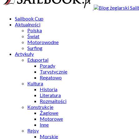
Sailbook Cup
Aktualności
Polska
Świat
Motorowodne
Surfing
Artykuły
Eduportal
Porady
Turystycznie
Regatowo
Kultura
Historia
Literatura
Rozmaitości
Konstrukcje
Żaglowe
Motorowe
Inne
Rejsy
Morskie