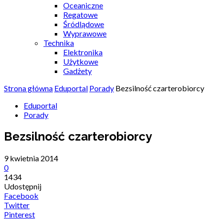
Oceaniczne
Regatowe
Śródlądowe
Wyprawowe
Technika
Elektronika
Użytkowe
Gadżety
Strona główna
Eduportal
Porady
Bezsilność czarterobiorcy
Eduportal
Porady
Bezsilność czarterobiorcy
9 kwietnia 2014
0
1434
Udostępnij
Facebook
Twitter
Pinterest