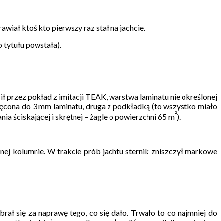
awiał ktoś kto pierwszy raz stał na jachcie.
o tytułu powstała).
przez pokład z imitacji TEAK, warstwa laminatu nie określonej
kręcona do 3 mm laminatu, druga z podkładką (to wszystko miało
²
ia ściskającej i skrętnej – żagle o powierzchni 65 m
).
ej kolumnie. W trakcie prób jachtu sternik zniszczył markowe
ł się za naprawę tego, co się dało. Trwało to co najmniej do