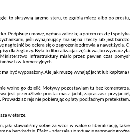
e, to skrzywią jarzmo steru, to zgubią miecz albo po prostu,
stko. Podpisuje umowę, wpłaca zaliczkę a potem resztę i spotyka
ychankami, jeśli wynajmujący zna się na rzeczy lub jest bardzo
 nagłośnić bo ociera się o zagrożenie zdrowia a nawet życia. O
isy dla żeglarzy. Była to liberalizacja częściowa, bo wyznaczyła
 Ministerstwo Infrastruktury miało przez pewien czas pomysł
pitanów tzw. komercyjnych.
ak ma być wyposażony. Ale jak muszę wynająć jacht lub kapitana (
i nie wolno go dzielić. Motywy pozostawiam tu bez komentarza.
a jest przeraźliwie prosta: masz jacht, zapraszasz przyjaciół,
j. Prowadzisz rejs nie pobierając opłaty pod żadnym pretekstem,
sza w eterze.
jaki stawialiśmy sobie za wzór w walce o liberalizację, takie
m na barykadzie. Efekt – zdarzają się sytuacje naprawdę groźne