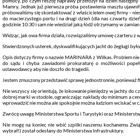
północy, po czym resztę naprawy przełożył na dzień następny (
Mamry. Jednak już pierwsza próba postawienia masztu ujawniła
próbowaliśmy się skontaktować z właścicielem owej firmy – nies
do macierzystego portu i na drugi dzień (dla nas czwarty dzień
godzinie 10:30 i sam nie wiedział jaką łódź otrzymamy w zamian 
Widząc, jak owa firma działa, rozwiązaliśmy umowę czarteru z w
Stwierdzonych usterek, dyskwalifikujących jacht do żeglugi było
Opis dotyczy firmy o nazwie MARINARA z Wilkas. Problem nie je
do sądu i chyba zawiadomi prokuraturę o możliwości popeł
ustawodawcy aby nie doszło do tragedii.
Jestem zmuszony przedstawić sprawę jednostronnie, ponieważ fir
Nie wszyscy się orientują, że lokowanie pieniędzy w jachty do cz
dobrej marki w stodole, ograniczając nakłady do minimum a cen
wprowadzić nie można ale spokojnie można ludziom wciskać w czar
Zwrócę uwagę Ministerstwa Sportu i Turystyki oraz Ministerstwa
Nie mogę na koniec nie wbić szpilki naszemu kochanemu Zwi
wybrał!) został odesłany do Ministerstwa Infrastruktury.