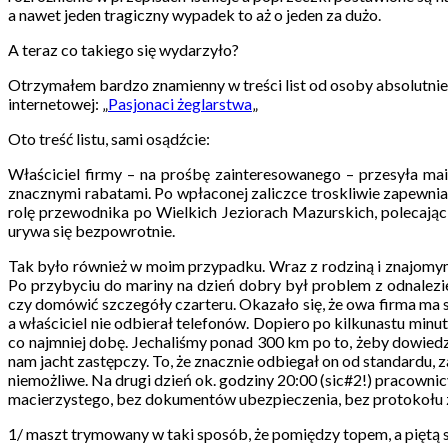
a nawet jeden tragiczny wypadek to aż o jeden za dużo.
A teraz co takiego się wydarzyło?
Otrzymałem bardzo znamienny w treści list od osoby absolutnie 
internetowej: „
Pasjonaci żeglarstwa
„
Oto treść listu, sami osądźcie:
Właściciel firmy – na prośbę zainteresowanego – przesyła mai
znacznymi rabatami. Po wpłaconej zaliczce troskliwie zapewni
rolę przewodnika po Wielkich Jeziorach Mazurskich, polecają
urywa się bezpowrotnie.
Tak było również w moim przypadku. Wraz z rodziną i znajomym
Po przybyciu do mariny na dzień dobry był problem z odnalezi
czy domówić szczegóły czarteru. Okazało się, że owa firma ma
a właściciel nie odbierał telefonów. Dopiero po kilkunastu minu
co najmniej dobę. Jechaliśmy ponad 300 km po to, żeby dowiedzi
nam jacht zastępczy. To, że znacznie odbiegał on od standardu, za
niemożliwe. Na drugi dzień ok. godziny 20:00 (sic#2!) pracowni
macierzystego, bez dokumentów ubezpieczenia, bez protokołu z
1/ maszt trymowany w taki sposób, że pomiędzy topem, a piętą s