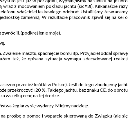
zystko jest już w porządku, wypłynęliśmy na silniku na jezioro
ą wraz z mocowaniem pokładu jachtu (sic#3!). Kilkanaście razy
lefonu, właściciel łaskawie go odebrał. Ustaliliśmy, że wracamy
 jednostkę zamienną. W rezultacie pracownik zjawił się na kei o
 zwrócili
. (podkreślenie moje).
wę.
 Zwalenie masztu, spadnięcie bomu itp. Przyjaciel oddał sprawę
ażam też, że opisana sytuacja wymaga zdecydowanej reakcji
 a sezon przecież krótki w Polsce). Jeśli do tego zbudujemy jacht
że przekroczyć i 20 %. Takiego jachtu, bez znaku CE, do obrotu
za wszelką cenę na tej drodze.
ństwa żeglarzy się wydarzy. Miejmy nadzieję.
a prośbę o pomoc i wsparcie skierowaną do Związku (ale się