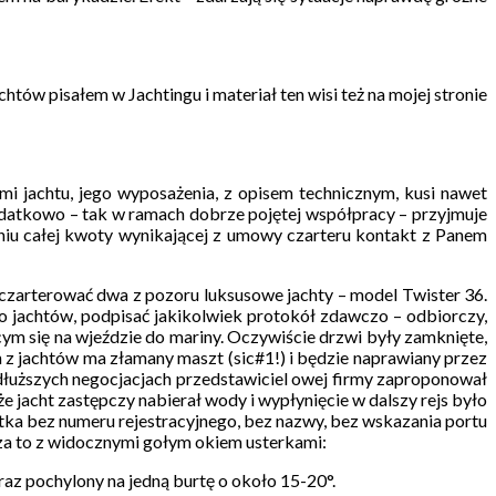
ów pisałem w Jachtingu i materiał ten wisi też na mojej stronie
mi jachtu, jego wyposażenia, z opisem technicznym, kusi nawet
odatkowo – tak w ramach dobrze pojętej współpracy – przyjmuje
niu całej kwoty wynikającej z umowy czarteru kontakt z Panem
czarterować dwa z pozoru luksusowe jachty – model Twister 36.
o jachtów, podpisać jakikolwiek protokół zdawczo – odbiorczy,
m się na wjeździe do mariny. Oczywiście drzwi były zamknięte,
en z jachtów ma złamany maszt (sic#1!) i będzie naprawiany przez
o dłuższych negocjacjach przedstawiciel owej firmy zaproponował
 że jacht zastępczy nabierał wody i wypłynięcie w dalszy rejs było
stka bez numeru rejestracyjnego, bez nazwy, bez wskazania portu
za to z widocznymi gołym okiem usterkami:
az pochylony na jedną burtę o około 15-20°.