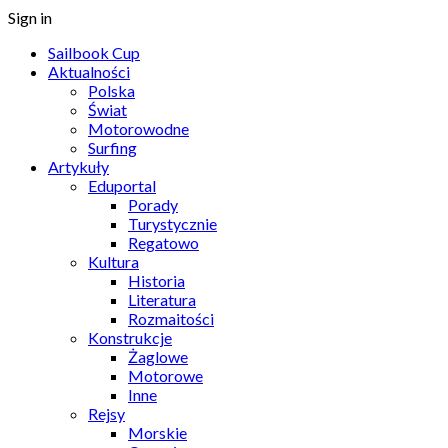
Sign in
Sailbook Cup
Aktualności
Polska
Świat
Motorowodne
Surfing
Artykuły
Eduportal
Porady
Turystycznie
Regatowo
Kultura
Historia
Literatura
Rozmaitości
Konstrukcje
Żaglowe
Motorowe
Inne
Rejsy
Morskie