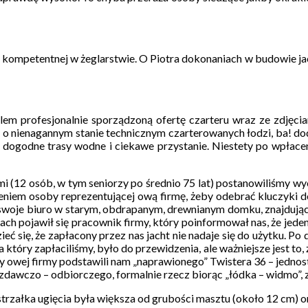
kompetentnej w żeglarstwie. O Piotra dokonaniach w budowie jacht
lem profesjonalnie sporządzoną ofertę czarteru wraz ze zdjęcia
a o nienagannym stanie technicznym czarterowanych łodzi, ba! d
c dogodne trasy wodne i ciekawe przystanie. Niestety po wpłace
i (12 osób, w tym seniorzy po średnio 75 lat) postanowiliśmy wy
eniem osoby reprezentującej ową firmę, żeby odebrać kluczyki d
 swoje biuro w starym, obdrapanym, drewnianym domku, znajdujący
tach pojawił się pracownik firmy, który poinformował nas, że jed
eć się, że zapłacony przez nas jacht nie nadaje się do użytku. P
 który zapłaciliśmy, było do przewidzenia, ale ważniejsze jest to,
cy owej firmy podstawili nam „naprawionego” Twistera 36 – jedno
dawczo – odbiorczego, formalnie rzecz biorąc „łódka – widmo”, 
trzałka ugięcia była większa od grubości masztu (około 12 cm) or