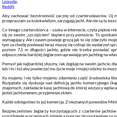
Linkedin
ReddIt
Aby zachować bezstronność zacznę od czarterodawców. Oj mają
przepraszam za kolokwializm, zarzygają jacht. Ale nie są tu bezsi
Co innego czarterobiorca – szuka w internecie, czyta piękne re
się ze swoim „szczęściem” dopiero przy pomoście. To spotkanie
wymagający. Ale czasem powieje grozą jak to się zdarzyło moje
tym za chwilę ponieważ teraz muszę się cofnąć do wydarzeń sprze
poziom 7,5 m długości jachtu, gdzie nie trzeba posiadać up
odpuszczenia bardziej żeglarzom uprawiającym jachting na włas
Pomysł jak najbardziej słuszny. Jak żegluję na swoim jachcie, d
lub i to i to) aby powierzyć mu życie moje i mojej rodziny to 
Ku mojemu i nie tylko mojemu zdumieniu część środowiska libe
Rozpętała się dyskusja nad definicją jachtu komercyjnego (kap
znajomych, zakładacie kasę jachtową do której wszyscy wpłacają
jesteś jachtsmenem, przyjemniaczkiem.
Każde odstępstwo to już komercja. Z nieznanych powodów Ministe
Bezpieczeństwo żeglarzy korzystających z czarterów jachtów w
rozróżnienie w przepisach istnieje a poprzeczki postawione są