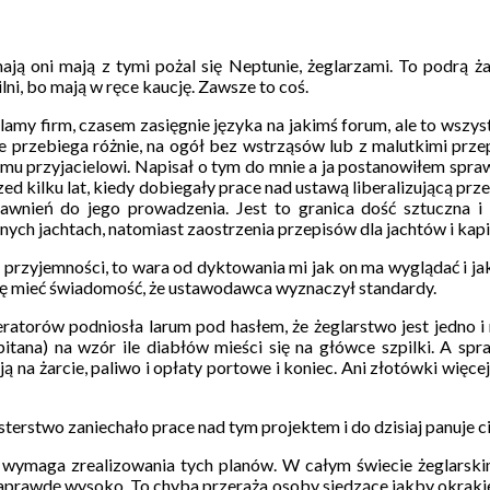
 oni mają z tymi pożal się Neptunie, żeglarzami. To podrą żagl
lni, bo mają w ręce kaucję. Zawsze to coś.
klamy firm, czasem zasięgnie języka na jakimś forum, ale to wszy
 przebiega różnie, na ogół bez wstrząsów lub z malutkimi przep
mu przyjacielowi. Napisał o tym do mnie a ja postanowiłem sprawę
d kilku lat, kiedy dobiegały prace nad ustawą liberalizującą przep
rawnień do jego prowadzenia. Jest to granica dość sztuczna i
nych jachtach, natomiast zaostrzenia przepisów dla jachtów i ka
la przyjemności, to wara od dyktowania mi jak on ma wyglądać i j
muszę mieć świadomość, że ustawodawca wyznaczył standardy.
ratorów podniosła larum pod hasłem, że żeglarstwo jest jedno 
itana) na wzór ile diabłów mieści się na główce szpilki. A spraw
 na żarcie, paliwo i opłaty portowe i koniec. Ani złotówki więce
rstwo zaniechało prace nad tym projektem i do dzisiaj panuje ci
ymaga zrealizowania tych planów. W całym świecie żeglarskim, 
 naprawdę wysoko. To chyba przeraża osoby siedzące jakby okrakie