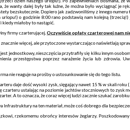
trzeci dzień naszego urlopu!). Po zapewnieniach bosmana, że ws
, że wanty dalej były tak luźne, że można było wyciągnąć je ręk
tety bezskutecznie. Dopiero jak zadzwoniliśmy z innego numeru te
 urlopu!) o godzinie 8:00 rano podstawią nam kolejną (trzecią!)
i kiedy miałoby to nastąpić.
iny firmy czarterującej.
Oczywiście opłaty czarterowej nam nie
 znacznie więcej, ale przytoczone wystarczająco naświetlają spra
st jednostkowy, nieszczęścia przytrafiły się kilku innym osobom.
nienia przestępstwa poprzez narażenie życia lub zdrowia. Uw
ma nie reaguje na prośby o ustosunkowanie się do tego listu.
arteru daje dość wysoki zysk, sięgający nawet 15 % w skali roku (
ę czarteru ustalając na poziomie jachtów stoczniowych to zysk mo
ter. A to oznacza, że coraz więcej ludzi zacznie szukać zarobku 
 Infrastruktury na ten materiał, może coś dobrego dla bezpiecze
ązkowi, rzekomemu obrońcy interesów żeglarzy. Poszkodowany n