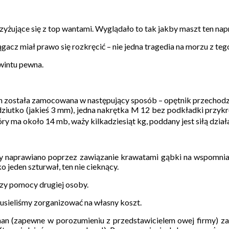
zyżujące się z top wantami. Wyglądało to tak jakby maszt ten napr
ągacz miał prawo się rozkręcić – nie jedna tragedia na morzu z teg
gwintu pewna.
 została zamocowana w następujący sposób – opętnik przechodził 
udziutko (jakieś 3 mm), jedna nakrętka M 12 bez podkładki przy
ma około 14 mb, waży kilkadziesiąt kg, poddany jest siłą działan
óry naprawiano poprzez zawiązanie krawatami gąbki na wspomnian
 jeden szturwał, ten nie cieknący.
rzy pomocy drugiej osoby.
musieliśmy zorganizować na własny koszt.
n (zapewne w porozumieniu z przedstawicielem owej firmy) zabra