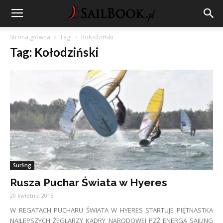
Strona główna
Tagi
Kołodziński
Tag: Kołodziński
Surfing
Rusza Puchar Świata w Hyeres
20 kwietnia 2015
W REGATACH PUCHARU ŚWIATA W HYERES STARTUJE PIĘTNASTKA
NAJLEPSZYCH ŻEGLARZY KADRY NARODOWEJ PZŻ ENERGA SAILING