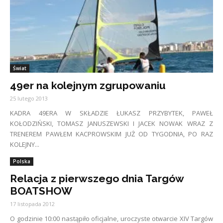
Świat
49er na kolejnym zgrupowaniu
25 lutego 2013
KADRA 49ERA W SKŁADZIE ŁUKASZ PRZYBYTEK, PAWEŁ
KOŁODZIŃSKI, TOMASZ JANUSZEWSKI I JACEK NOWAK WRAZ Z
TRENEREM PAWŁEM KACPROWSKIM JUŻ OD TYGODNIA, PO RAZ
KOLEJNY...
Polska
Relacja z pierwszego dnia Targów
BOATSHOW
17 listopada 2012
O godzinie 10:00 nastąpiło oficjalne, uroczyste otwarcie XIV Targów