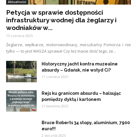
Aktualności
Petycja w sprawie dostępności
infrastruktury wodnej dla żeglarzy i
wodniaków w...
13 czerwca 2025
Żeglarze, wędkarze, motorowodniacy, mieszkańcy Pomorza i nie
tylko — to jest WASZA sprawa! Czy też macie dość tego, że...
Historyczny jacht kontra muzealne
absurdy – Gdańsk, nie wstyd Ci?
11 czerwca 2025
Rejs ku granicom absurdu – halsując
pomiędzy dyktą i kartonem
21 kwietnia 2025
Bruce Roberts 34 stopy, aluminium, 7900
euro!!!
2 stycznia 2025