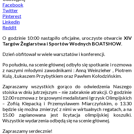
Facebook
Twitter
Pinterest
Linkedin
ReddIt
O godzinie 10:00 nastąpiło oficjalne, uroczyste otwarcie
XIV
Targów Żeglarstwa i Sportów Wodnych BOATSHOW
.
Dzień obfitował w wiele warsztatów i konferencji.
Po południu, na scenie głównej odbyło się spotkanie i rozmowa
z naszymi młodymi zawodnikami : Anną Weinzieher , Piotrem
Kulą , Łukaszem Przybytkiem oraz Pawłem Kołodzińskim.
Zapraszamy wszystkich gorąco do odwiedzenia Naszego
stoiska w dniu jutrzejszym – nie zabraknie atrakcji. O godzinie
12.00 rozmowa z brązowymi medalistami Igrzysk Olimpijskich
– Zofiią Klepacką i Przemysławem Miarczyńskim, o 13.30
będzie się można zmierzyć z nimi w wirtualnych regatach, a na
15.00 zaplanowana jest licytacja olimpijskiej koszulki.
Wszystkie wydarzenia odbędą się na scenie głównej.
Zapraszamy serdecznie!