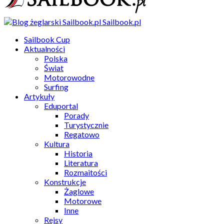
Sailbook.pl
Sailbook Cup
Aktualności
Polska
Świat
Motorowodne
Surfing
Artykuły
Eduportal
Porady
Turystycznie
Regatowo
Kultura
Historia
Literatura
Rozmaitości
Konstrukcje
Żaglowe
Motorowe
Inne
Rejsy