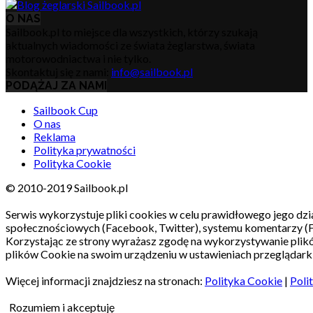
O NAS
Sailbook.pl to miejsce dla wszystkich, którzy szukają
aktualnych wiadomości ze świata żeglarstwa, świata
motorowodniactwa i nie tylko.
Skontaktuj się z nami:
info@sailbook.pl
PODĄŻAJ ZA NAMI
Sailbook Cup
O nas
Reklama
Polityka prywatności
Polityka Cookie
© 2010-2019 Sailbook.pl
Serwis wykorzystuje pliki cookies w celu prawidłowego jego dzia
społecznościowych (Facebook, Twitter), systemu komentarzy (
Korzystając ze strony wyrażasz zgodę na wykorzystywanie pli
plików Cookie na swoim urządzeniu w ustawieniach przeglądarki
Więcej informacji znajdziesz na stronach:
Polityka Cookie
|
Poli
Rozumiem i akceptuję