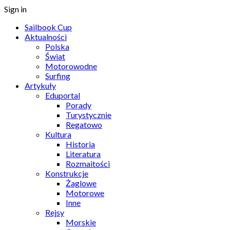
Sign in
Sailbook Cup
Aktualności
Polska
Świat
Motorowodne
Surfing
Artykuły
Eduportal
Porady
Turystycznie
Regatowo
Kultura
Historia
Literatura
Rozmaitości
Konstrukcje
Żaglowe
Motorowe
Inne
Rejsy
Morskie