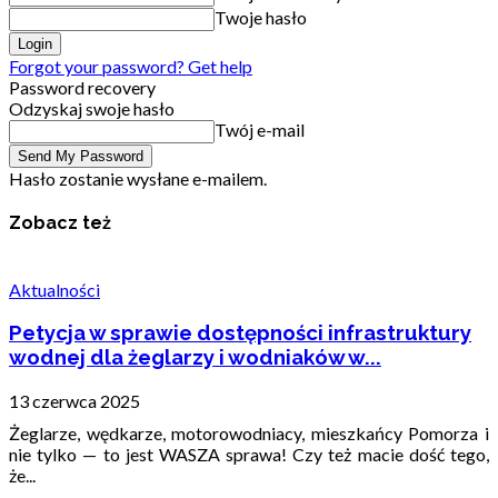
Twoje hasło
Forgot your password? Get help
Password recovery
Odzyskaj swoje hasło
Twój e-mail
Hasło zostanie wysłane e-mailem.
Zobacz też
Aktualności
Petycja w sprawie dostępności infrastruktury
wodnej dla żeglarzy i wodniaków w...
13 czerwca 2025
Żeglarze, wędkarze, motorowodniacy, mieszkańcy Pomorza i
nie tylko — to jest WASZA sprawa! Czy też macie dość tego,
że...