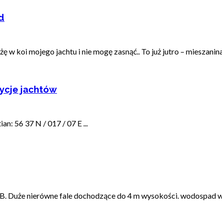
d
w koi mojego jachtu i nie mogę zasnąć.. To już jutro – mieszanina
zycje jachtów
n: 56 37 N / 017 / 07 E ...
9B. Duże nierówne fale dochodzące do 4 m wysokości. wodospad w