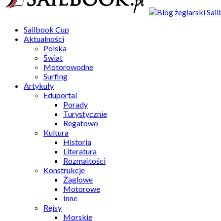
Sailbook Cup
Aktualności
Polska
Świat
Motorowodne
Surfing
Artykuły
Eduportal
Porady
Turystycznie
Regatowo
Kultura
Historia
Literatura
Rozmaitości
Konstrukcje
Żaglowe
Motorowe
Inne
Rejsy
Morskie