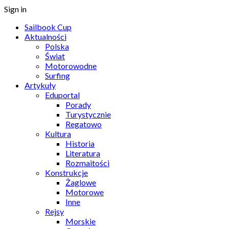
Sign in
Sailbook Cup
Aktualności
Polska
Świat
Motorowodne
Surfing
Artykuły
Eduportal
Porady
Turystycznie
Regatowo
Kultura
Historia
Literatura
Rozmaitości
Konstrukcje
Żaglowe
Motorowe
Inne
Rejsy
Morskie