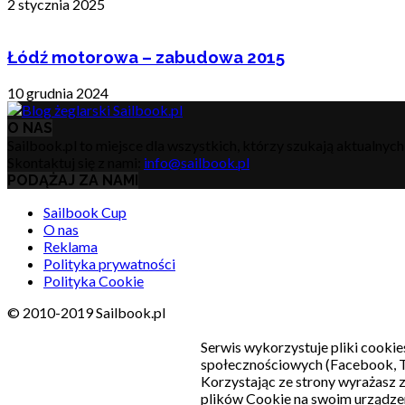
2 stycznia 2025
Łódź motorowa – zabudowa 2015
10 grudnia 2024
O NAS
Sailbook.pl to miejsce dla wszystkich, którzy szukają aktualnyc
Skontaktuj się z nami:
info@sailbook.pl
PODĄŻAJ ZA NAMI
Sailbook Cup
O nas
Reklama
Polityka prywatności
Polityka Cookie
© 2010-2019 Sailbook.pl
Serwis wykorzystuje pliki cookie
społecznościowych (Facebook, T
Korzystając ze strony wyrażasz
plików Cookie na swoim urządzen