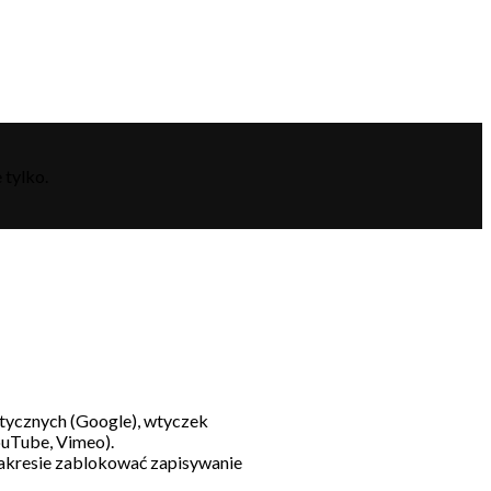
 tylko.
litycznych (Google), wtyczek
ouTube, Vimeo).
akresie zablokować zapisywanie