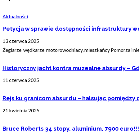
Aktualności
Petycja w sprawie dostępności infrastruktury wo
13 czerwca 2025
Żeglarze, wędkarze, motorowodniacy, mieszkańcy Pomorza i nie t
Historyczny jacht kontra muzealne absurdy – Gd
11 czerwca 2025
Rejs ku granicom absurdu – halsując pomiędzy 
21 kwietnia 2025
Bruce Roberts 34 stopy, aluminium, 7900 euro!!!