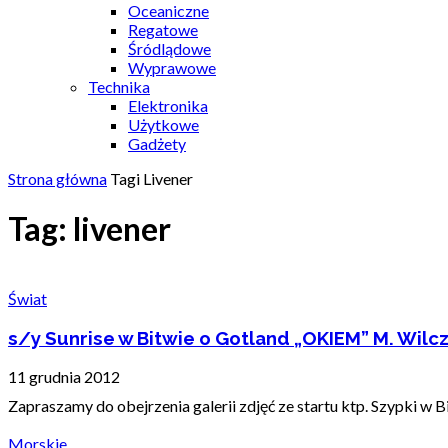
Oceaniczne
Regatowe
Śródlądowe
Wyprawowe
Technika
Elektronika
Użytkowe
Gadżety
Strona główna
Tagi
Livener
Tag: livener
Świat
s/y Sunrise w Bitwie o Gotland „OKIEM” M. Wilc
11 grudnia 2012
Zapraszamy do obejrzenia galerii zdjęć ze startu ktp. Szypki w 
Morskie