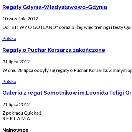
Regaty Gdynia-Władysławowo-Gdynia
10 września 2012
Do "BITWY O GOTLAND" coraz bliżej, więc treningi i testy Qui
Polska
Regaty o Puchar Korsarza zakończone
31 lipca 2012
W dniu 28 lipca odbyły się regaty o Puchar Korsarza. Z małym opó
Polska
Galeria z regat Samotników im.Leonida Teligi Gr
21 lipca 2012
Z pokładu Quicka;)
R E K L A M A
Najnowsze