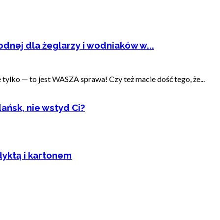
dnej dla żeglarzy i wodniaków w...
ylko — to jest WASZA sprawa! Czy też macie dość tego, że...
ańsk, nie wstyd Ci?
dyktą i kartonem