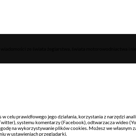
h wiadomości ze świata żeglarstwa, świata motorowodniactwa i nie
s w celu prawidłowego jego działania, korzystania z narzędzi ana
witter), systemu komentarzy (Facebook), odtwarzacza wideo (Y
 zgodę na wykorzystywanie plików cookies. Możesz we własnym z
iu w ustawieniach przeglądarki.