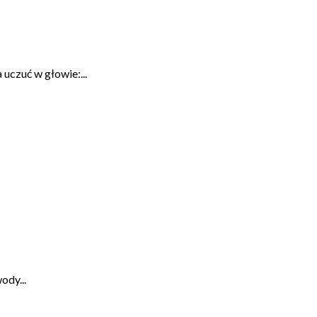
 uczuć w głowie:...
ody...