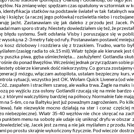
 węzłów. Na zmianę więc spędzam czas opatulony w sztormiak w k
, identyfikacja statków na podstawie świateł w tak fatalnych 
ę i księżyc (a raczej jego połówka) rozświetla niebo i rozbujane
ruję jacht. Zastanawiam się jak daleko z przodu jest Jacek. 
adal mam sporo straty. Niestety dowiedziałem się też, że przesta
 błędu systemu. Świt odsłania Visby i poruszające się w pobliż
 wysoką na 2-3 metry falę od rufy. Postanawiam postawić mniejsze
za o kosz dziobowy i rozdziera się z trzaskiem. Trudno, warto b
yślałem (zasięg radia to ok.15 mil). Wiatr tężeje ale kierunek je
yczy puszka piwa, gęba uśmiechnięta… zasłużyłem! Gotlandia skute
rośnie do ponad 8węzłów. Wcześniej jednak przyrządzam sobie 
niestety obierze kierunek dość niekorzystny. Co gorsza zostajemy
egeneracji mózgu, włączam autopilota, ustalam bezpieczny kurs,
trola sytuacji, wszystko jest OK. Wołam Quick Livenera (od wiel
. Cóż.. zaspałem i straciłem szansę, ale walka trwa. Żagle na mak
zą po wyjściu zza osłony Gotlandii rzucają się na mnie bardzo 
 którymi walczyliśmy bardziej na północy. Normalnie fale mają ok
iam na 5-6m, co na Bałtyku jest już poważnym zagrożeniem. Po kilk
ewa), fale niezwykle mocno działają na ster i coraz częściej
dzo niebezpieczne). Wiatr 35-40 węzłów nie chce skręcać na za
ym punktem menu na sobotę ale udaje się uniknąć dryfu w obszar z
wiedzieć się, Jacek jest za mną a nie jak myślałem z przodu. Nie 
lami po prostu skrajnie wykończony fizycznie. Pod wieczór dostrze