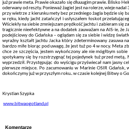
już prawie meta. Prawie okazało się dłuuugim prawie. Blisko He
oderwany od reszty. Ponieważ żagiel jest na rolerze, wieje nad
przy wietrze z kierunku mety bez przedniego żagla będzie się 
w ręku, kiedy jacht zatańczył i usłyszałem łoskot przelatując
Wściekły na siebie zmniejszam prędkość jachtu i zabieram się 
tragicznie nieefektywne a na dodatek zauważam na AIS-ie, że Ja
podejściowy do Gdańska – oglądam się za siebie i widzę światło
wyraźny kształt jachtu Jacka który zdeterminowany zasuwa n
bardzo miłe biorąc pod uwagę, że jest tuż po 4 w nocy. Meta 
chce ze szczęścia, jestem wykończony ale nie mógłbym sobie wy
spotykamy się by rozstrzygnąć tej pojedynek tuż przed metą.. N
wyprzedził. Przystępując do wyścigu przyświecał nam jasny cel 
pierwsze miejsce. Po zacumowaniu w Marinie OSIR Gdańsk, w
dokończymy już w przyszłym roku.. w czasie kolejnej Bitwy o Go
Krystian Szypka
www.bitwaogotland.pl
Komentarze