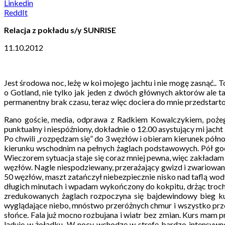
Linkedin
ReddIt
Relacja z pokładu s/y SUNRISE
11.10.2012
Jest środowa noc, leżę w koi mojego jachtu i nie mogę zasnąć.. T
o Gotland, nie tylko jak jeden z dwóch głównych aktorów ale 
permanentny brak czasu, teraz więc dociera do mnie przedstarto
Rano goście, media, odprawa z Radkiem Kowalczykiem, pożegna
punktualny i niespóźniony, dokładnie o 12.00 asystujący mi jac
Po chwili „rozpędzam się” do 3 węzłów i obieram kierunek półno
kierunku wschodnim na pełnych żaglach podstawowych. Pół godz
Wieczorem sytuacja staje się coraz mniej pewna, więc zakładam
węzłów. Nagle niespodziewany, przerażający gwizd i zwariowa
50 węzłów, maszt zatańczył niebezpiecznie nisko nad taflą wody 
długich minutach i wpadam wykończony do kokpitu, drżąc trochę 
zredukowanych żaglach rozpoczyna się bajdewindowy bieg ku
wyglądające niebo, mnóstwo przeróżnych chmur i wszystko przem
słońce. Fala już mocno rozbujana i wiatr bez zmian. Kurs mam p
ląduje w żołądku. W nocy wchodzę w strefę bardzo intensywneg