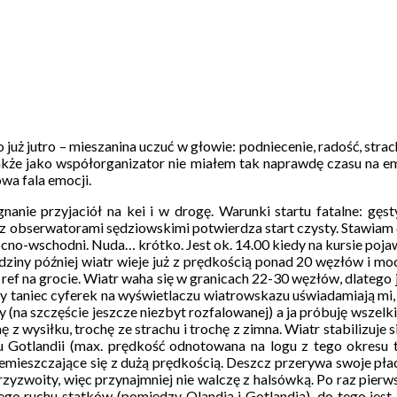
o już jutro – mieszanina uczuć w głowie: podniecenie, radość, strac
także jako współorganizator nie miałem tak naprawdę czasu na em
wa fala emocji.
nie przyjaciół na kei i w drogę. Warunki startu fatalne: gęst
ht z obserwatorami sędziowskimi potwierdza start czysty. Stawiam 
cno-wschodni. Nuda… krótko. Jest ok. 14.00 kiedy na kursie pojawi
iny później wiatr wieje już z prędkością ponad 20 węzłów i mocn
 ref na grocie. Wiatr waha się w granicach 22-30 węzłów, dlatego
ny taniec cyferek na wyświetlaczu wiatrowskazu uświadamiają mi
(na szczęście jeszcze niezbyt rozfalowanej) a ja próbuję wszelki
z wysiłku, trochę ze strachu i trochę z zimna. Wiatr stabilizuj
 Gotlandii (max. prędkość odnotowana na logu z tego okresu 
ieszczające się z dużą prędkością. Deszcz przerywa swoje płacze
rzyzwoity, więc przynajmniej nie walczę z halsówką. Po raz pier
o ruchu statków (pomiędzy Olandią i Gotlandią), do tego jest 