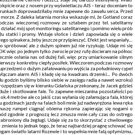
okpicie oraz z nosem przy wyświetlaczu AIS – teraz doceniam to
warunkach doprowadziłaby mnie zapewne do zawału serca. Przed
 morze. Z daleka latarnia morska wskazuje mi, że Gotland coraz
Podczas wieczornej rozmowy ze sztabem przez tel. satelitarny
ł działać mój spot monitoringu satelitarnego i pomimo wielu prób
u statki i promy. Wstaje słońce i dzień zapowiada się o wiele
go spinakera, żeby jeszcze przyśpieszyć. Efekt jest wspaniały…
yło spróbować ale z dużym spinem już nie ryzykuję. Udaje mi się
st OK więc po jednym tylko zwrocie przez rufę docieram na północ
cznie osłania nas od dużej fali, więc przy umiarkowanie silnym
pierwszy konkretny ciepły posiłek. Wieczorem podczas rozmowy
 uprzedzeni o dużym zafalowaniu po wyjścia za południowy cypel
 włączam alarm AIS i kładę się na kwadrans drzemki… Po dwóch
u godzin byliśmy blisko siebie w zasięgu radia a nawet wzroku)
s i rozpędzam się w kierunku Gdańska przekonany, że Jacek gdzieś
duże i skotłowane fale. To zapewne mieszanina pozostałości po
.4 metrów ale co jakiś czas wyłania się załamująca fala, której
u godzinach jazdy na falach boli mnie już nadwyrężona lewa ręka
 muszę rumpel ciągnąć obiema rękoma zapierając się nogami o
chód zgodnie z prognozą lecz zmusza mnie cały czas do ostrego
abroniony dla żeglugi. Udaje się za to skorzystać z chwilowego
zmienia to jednak tego, że teraz najbardziej pragnę schować się
gam światło latarni Rozewie i to wypełnia mnie falą optymizmu..