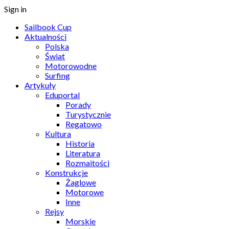
Sign in
Sailbook Cup
Aktualności
Polska
Świat
Motorowodne
Surfing
Artykuły
Eduportal
Porady
Turystycznie
Regatowo
Kultura
Historia
Literatura
Rozmaitości
Konstrukcje
Żaglowe
Motorowe
Inne
Rejsy
Morskie