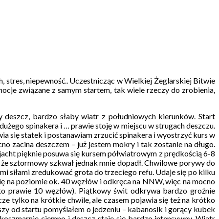
h, stres, niepewność.. Uczestnicząc w Wielkiej Żeglarskiej Bitwie
ocje związane z samym startem, tak wiele rzeczy do zrobienia,
y deszcz, bardzo słaby wiatr z południowych kierunków. Start
dużego spinakera i … prawie stoję w miejscu w strugach deszczu.
a się statek i postanawiam zrzucić spinakera i wyostrzyć kurs w
o zacina deszczem – już jestem mokry i tak zostanie na długo.
 jacht pięknie posuwa się kursem półwiatrowym z prędkością 6-8
, że sztormowy szkwał jednak mnie dopadł. Chwilowe porywy do
mi siłami zredukować grota do trzeciego refu. Udaje się po kilku
e się na poziomie ok. 40 węzłów i odkręca na NNW, więc na mocno
to prawie 10 węzłów). Piątkowy świt odkrywa bardzo groźnie
 tylko na krótkie chwile, ale czasem pojawia się też na krótko
wszy od startu pomyślałem o jedzeniu – kabanosik i gorący kubek
koszmarnie ciemno i deszcz staje się bardzo intensywny. Wiatr