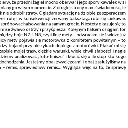
ierw, że przedni żagiel mocno oberwał i jego spory kawałek wisi
 wymiany go w tym momencie. Z drugiej strony mam świadomość, że
 nie odrobił straty. Oglądam sytuację na dziobie ze szperaczem
ez rufę i w konsekwencji zerwany baksztag.. robi się ciekawie.
 spróbować halsowania na samym grocie. Niestety okazuje się to
Sunrise żwawo ostrzy i przyśpiesza. Kolejnym halsem osiągam tor
iędzy boje N7 i N8, czyli linię mety – odwracam się i widzę już
licy mety pojawia się motorówka z komitetem powitalnym – to
ędzy bojami przy okrzykach dopingu z motorówki. Płakać mi się
sie mojej trasy, ciężkie warunki, wiele chwil słabości i nagle
iemy analizować „foto-finiszu” i kłócić się o ile stóp kto kogo
i dochodzenia. Jesteśmy obaj zwycięzcami i obaj zasłużyliśmy na
– remis, sprawiedliwy remis… Wygląda więc na to, że sprawę