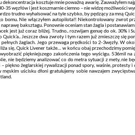
lu dekoncentracja kosztuje mnie poważną awarię. Zauważyłem najp
al 30-35 węzłów i jest koszmarnie ciemno – nie widzę możliwości
bardzo trudno wyhalsować na tyle szybko, by pędzący za mną Quick
ego bomu. Nie włączyłem autopilota!! Niekontrolowany zwrot prz
za naprawę baksztagu. Ponownie oceniam stan żagla i postanawiam
cek jest już coraz bliżej. Trudno.. rozwijam genuę do ok. 30% i 
 Quick’a.. Jeszcze dwa zwroty i tym razem już zmieszczę się pom
a pełnych żaglach. Jego przewaga prędkości to 2-3węzły. W oko
zbliża się, Quick Livener także… w końcu obaj przechodzimy pomi
obrazić piękniejszego zakończenia tego wyścigu. 536mil na zapi
ie, nie będziemy analizować co do metra sytuacji z mety, nie będz
– piękno żeglarskiej rywalizacji ponad spory, waśnie, protesty 
 męskim uścisku dłoni gratulujemy sobie nawzajem zwycięstwa 
tland.