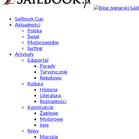
Sailbook Cup
Aktualności
Polska
Świat
Motorowodne
Surfing
Artykuły
Eduportal
Porady
Turystycznie
Regatowo
Kultura
Historia
Literatura
Rozmaitości
Konstrukcje
Żaglowe
Motorowe
Inne
Rejsy
Morskie