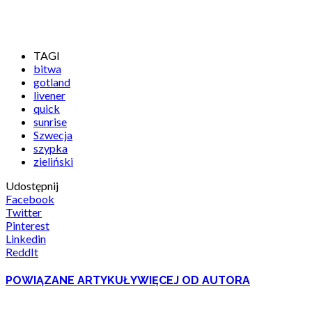
TAGI
bitwa
gotland
livener
quick
sunrise
Szwecja
szypka
zieliński
Udostępnij
Facebook
Twitter
Pinterest
Linkedin
ReddIt
POWIĄZANE ARTYKUŁY
WIĘCEJ OD AUTORA