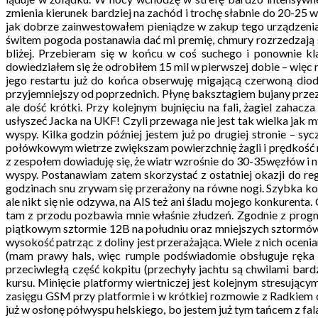
zmienia kierunek bardziej na zachód i trochę słabnie do 20-25
jak dobrze zainwestowałem pieniądze w zakup tego urządzenia
świtem pogoda postanawia dać mi premię, chmury rozrzedzają si
bliżej. Przebieram się w końcu w coś suchego i ponownie kla
dowiedziałem się że odrobiłem 15 mil w pierwszej dobie – więc n
jego restartu już do końca obserwuję migającą czerwoną diodę
przyjemniejszy od poprzednich. Płynę baksztagiem bujany przez
ale dość krótki. Przy kolejnym bujnięciu na fali, żagiel zahac
usłyszeć Jacka na UKF! Czyli przewaga nie jest tak wielka jak m
wyspy. Kilka godzin później jestem już po drugiej stronie – s
połówkowym wietrze zwiększam powierzchnię żagli i prędkość 
z zespołem dowiaduję się, że wiatr wzrośnie do 30-35węzłów i 
wyspy. Postanawiam zatem skorzystać z ostatniej okazji do r
godzinach snu zrywam się przerażony na równe nogi. Szybka kon
ale nikt się nie odzywa, na AIS też ani śladu mojego konkurenta
tam z przodu pozbawia mnie właśnie złudzeń. Zgodnie z progno
piątkowym sztormie 12B na południu oraz mniejszych sztormów, z
wysokość patrząc z doliny jest przerażająca. Wiele z nich ocen
(mam prawy hals, więc rumple podświadomie obsługuje ręka l
przeciwległą część kokpitu (przechyły jachtu są chwilami bar
kursu. Minięcie platformy wiertniczej jest kolejnym stresując
zasięgu GSM przy platformie i w krótkiej rozmowie z Radkiem do
już w osłonę półwyspu helskiego, bo jestem już tym tańcem z fa