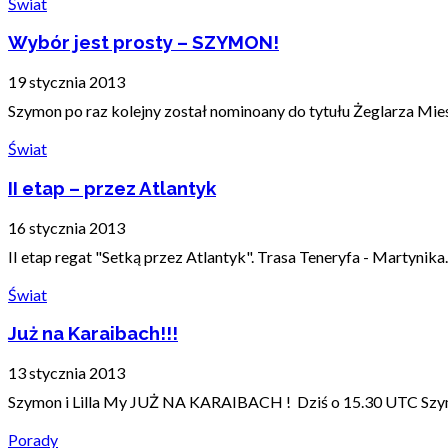
Świat
Wybór jest prosty – SZYMON!
19 stycznia 2013
Szymon po raz kolejny został nominoany do tytułu Żeglarza Mies
Świat
II etap – przez Atlantyk
16 stycznia 2013
II etap regat "Setką przez Atlantyk". Trasa Teneryfa - Martynik
Świat
Już na Karaibach!!!
13 stycznia 2013
Szymon i Lilla My JUŻ NA KARAIBACH ! Dziś o 15.30 UTC Szymon
Porady