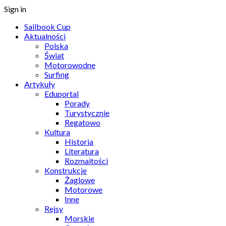
Sign in
Sailbook Cup
Aktualności
Polska
Świat
Motorowodne
Surfing
Artykuły
Eduportal
Porady
Turystycznie
Regatowo
Kultura
Historia
Literatura
Rozmaitości
Konstrukcje
Żaglowe
Motorowe
Inne
Rejsy
Morskie