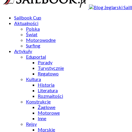
Sailbook Cup
Aktualności
Polska
Świat
Motorowodne
Surfing
Artykuły
Eduportal
Porady
Turystycznie
Regatowo
Kultura
Historia
Literatura
Rozmaitości
Konstrukcje
Żaglowe
Motorowe
Inne
Rejsy
Morskie