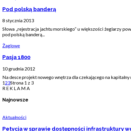
Pod polską banderą
8 stycznia 2013
Słowa „rejestracja jachtu morskiego” u większości żeglarzy p
pod polską banderą...
Żaglowe
Pasja 1800
10 grudnia 2012
Na desce projekt nowego wnętrza dla czekającego na kapitalny 
1
2
3
Strona 1 z 3
R E K L A M A
Najnowsze
Aktualności
Petycja w sprawie dostępności infrastruktury wo