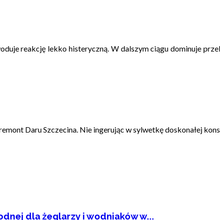
owoduje reakcję lekko histeryczną. W dalszym ciągu dominuje prz
remont Daru Szczecina. Nie ingerując w sylwetkę doskonałej kons
dnej dla żeglarzy i wodniaków w...