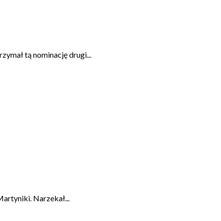
zymał tą nominację drugi...
rtyniki. Narzekał...