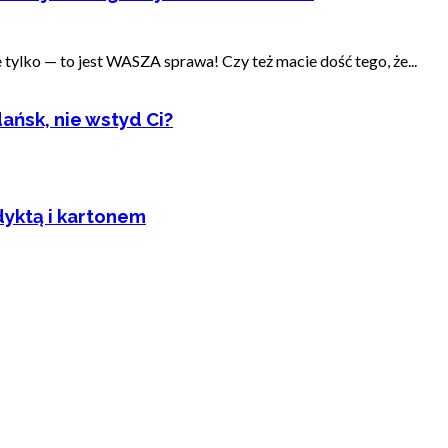
ylko — to jest WASZA sprawa! Czy też macie dość tego, że...
ańsk, nie wstyd Ci?
dyktą i kartonem