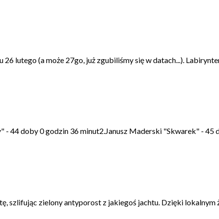
6 lutego (a może 27go, już zgubiliśmy się w datach...). Labirynte
44 doby 0 godzin 36 minut2.Janusz Maderski "Skwarek" - 45 d
, szlifując zielony antyporost z jakiegoś jachtu. Dzięki lokalnym ż