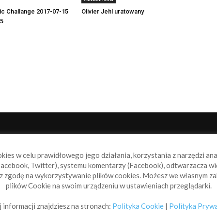
tic Challange 2017-07-15
Olivier Jehl uratowany
05
NAS
P
okies w celu prawidłowego jego działania, korzystania z narzędzi an
book.pl to miejsce dla wszystkich, którzy szukają aktualnych
acebook, Twitter), systemu komentarzy (Facebook), odtwarzacza wi
omości ze świata żeglarstwa, świata motorowodniactwa i
sz zgodę na wykorzystywanie plików cookies. Możesz we własnym za
ylko.
plików Cookie na swoim urządzeniu w ustawieniach przeglądarki.
taktuj się z nami:
info@sailbook.pl
 informacji znajdziesz na stronach:
Polityka Cookie
|
Polityka Pryw