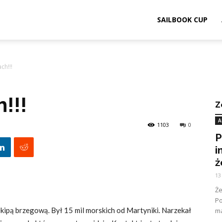
ook.pl
SAILBOOK CUP
ch!!!
!!!
Z
A
1103
0
P
i
ż
13
Ż
Po
kipą brzegową. Był 15 mil morskich od Martyniki. Narzekał
ma