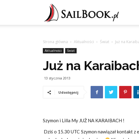
Sailb
Strona główna
Aktualności
Świat
Już na Karaiba
Aktualności
Świat
Już na Karaibach
13 stycznia 2013
Udostępnij
Szymon i Lilla My JUŻ NA KARAIBACH !
Dziś o 15.30 UTC Szymon nawiązał kontakt z e