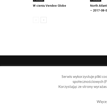
W cieniu Vendee Globe
North Atlan
– 2017-08-
O 
Serwis wykorzystuje pliki co
Sail
społecznościowych (F
wiad
Korzystając ze strony wyraża
nie t
Skon
Więcej