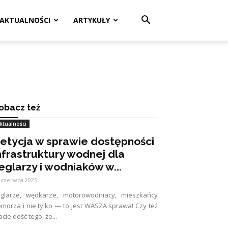
AKTUALNOŚCI
ARTYKUŁY
obacz też
ktualności
etycja w sprawie dostępności
nfrastruktury wodnej dla
eglarzy i wodniaków w...
 czerwca 2025
eglarze, wędkarze, motorowodniacy, mieszkańcy
morza i nie tylko — to jest WASZA sprawa! Czy też
cie dość tego, że...