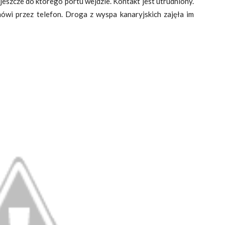
eszcze do którego portu wejdzie. Kontakt jest utrudniony.
ówi przez telefon. Droga z wyspa kanaryjskich zajęła im