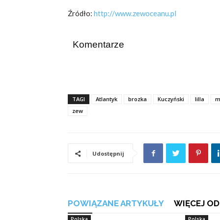
Źródło:
http://www.zewoceanu.pl
Komentarze
TAGI
Atlantyk
brozka
Kuczyński
lilla
m
zew
Udostępnij
POWIĄZANE ARTYKUŁY
WIĘCEJ OD
Polska
Polska