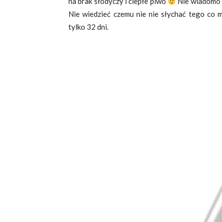
na brak słodyczy i ciepłe piwo
Nie wiadomo j
Nie wiedzieć czemu nie nie słychać tego co m
tylko 32 dni.