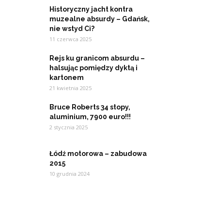
Historyczny jacht kontra
muzealne absurdy – Gdańsk,
nie wstyd Ci?
11 czerwca 2025
Rejs ku granicom absurdu –
halsując pomiędzy dyktą i
kartonem
21 kwietnia 2025
Bruce Roberts 34 stopy,
aluminium, 7900 euro!!!
2 stycznia 2025
Łódź motorowa – zabudowa
2015
10 grudnia 2024