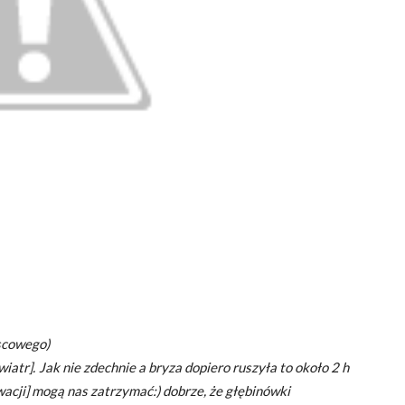
scowego)
łwiatr]. Jak nie zdechnie a bryza dopiero ruszyła to około 2 h
wacji] mogą nas zatrzymać:) dobrze, że głębinówki