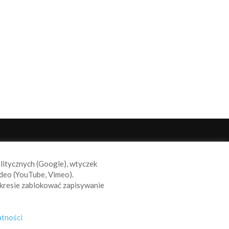
ODĄŻAJ ZA NAMI
alitycznych (Google), wtyczek
deo (YouTube, Vimeo).
kresie zablokować zapisywanie
atności