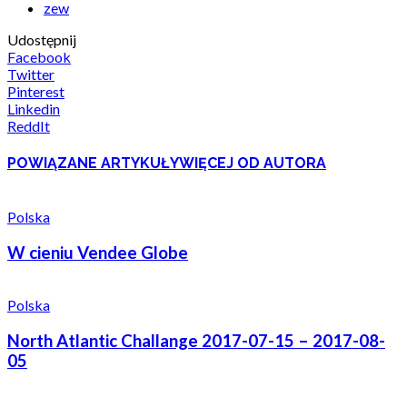
zew
Udostępnij
Facebook
Twitter
Pinterest
Linkedin
ReddIt
POWIĄZANE ARTYKUŁY
WIĘCEJ OD AUTORA
Polska
W cieniu Vendee Globe
Polska
North Atlantic Challange 2017-07-15 – 2017-08-
05