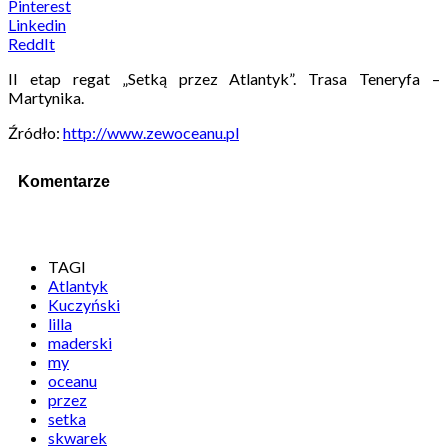
Pinterest
Linkedin
ReddIt
II etap regat „Setką przez Atlantyk”. Trasa Teneryfa –
Martynika.
Źródło:
http://www.zewoceanu.pl
Komentarze
TAGI
Atlantyk
Kuczyński
lilla
maderski
my
oceanu
przez
setka
skwarek