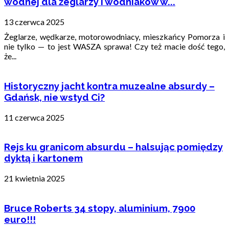
wodnej dla żeglarzy i wodniaków w...
13 czerwca 2025
Żeglarze, wędkarze, motorowodniacy, mieszkańcy Pomorza i
nie tylko — to jest WASZA sprawa! Czy też macie dość tego,
że...
Historyczny jacht kontra muzealne absurdy –
Gdańsk, nie wstyd Ci?
11 czerwca 2025
Rejs ku granicom absurdu – halsując pomiędzy
dyktą i kartonem
21 kwietnia 2025
Bruce Roberts 34 stopy, aluminium, 7900
euro!!!