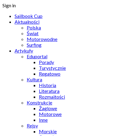
Sign in
Sailbook Cup
Aktualności
Polska
Świat
Motorowodne
Surfing
Artykuły
Eduportal
Porady
Turystycznie
Regatowo
Kultura
Historia
Literatura
Rozmaitości
Konstrukcje
Żaglowe
Motorowe
Inne
Rejsy
Morskie