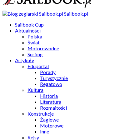
Sailbook.pl
Sailbook Cup
Aktualności
Polska
Świat
Motorowodne
Surfing
Artykuły
Eduportal
Porady
Turystycznie
Regatowo
Kultura
Historia
Literatura
Rozmaitości
Konstrukcje
Żaglowe
Motorowe
Inne
Rejsy