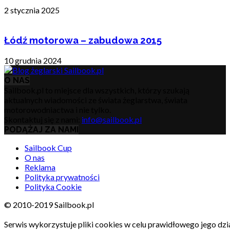
2 stycznia 2025
Łódź motorowa – zabudowa 2015
10 grudnia 2024
O NAS
Sailbook.pl to miejsce dla wszystkich, którzy szukają
aktualnych wiadomości ze świata żeglarstwa, świata
motorowodniactwa i nie tylko.
Skontaktuj się z nami:
info@sailbook.pl
PODĄŻAJ ZA NAMI
Sailbook Cup
O nas
Reklama
Polityka prywatności
Polityka Cookie
© 2010-2019 Sailbook.pl
Serwis wykorzystuje pliki cookies w celu prawidłowego jego dzia