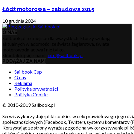
Łódź motorowa – zabudowa 2015
10 grudnia 2024
O NAS
Sailbook.pl to miejsce dla wszystkich, którzy szukają
aktualnych wiadomości ze świata żeglarstwa, świata
motorowodniactwa i nie tylko.
Skontaktuj się z nami:
info@sailbook.pl
PODĄŻAJ ZA NAMI
Sailbook Cup
O nas
Reklama
Polityka prywatności
Polityka Cookie
© 2010-2019 Sailbook.pl
Serwis wykorzystuje pliki cookies w celu prawidłowego jego dzia
społecznościowych (Facebook, Twitter), systemu komentarzy (
Korzystając ze strony wyrażasz zgodę na wykorzystywanie pli
plików Cookie na swoim urządzeniu w ustawieniach przeglądarki