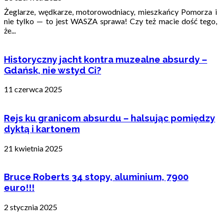
Żeglarze, wędkarze, motorowodniacy, mieszkańcy Pomorza i
nie tylko — to jest WASZA sprawa! Czy też macie dość tego,
że...
Historyczny jacht kontra muzealne absurdy –
Gdańsk, nie wstyd Ci?
11 czerwca 2025
Rejs ku granicom absurdu – halsując pomiędzy
dyktą i kartonem
21 kwietnia 2025
Bruce Roberts 34 stopy, aluminium, 7900
euro!!!
2 stycznia 2025