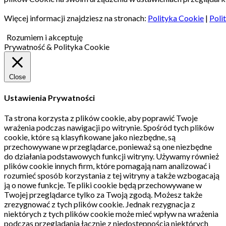
Więcej informacji znajdziesz na stronach:
Polityka Cookie
|
Poli
Rozumiem i akceptuję
Prywatność & Polityka Cookie
Close
Ustawienia Prywatności
Ta strona korzysta z plików cookie, aby poprawić Twoje
wrażenia podczas nawigacji po witrynie.
Spośród tych plików
cookie, które są klasyfikowane jako niezbędne, są
przechowywane w przeglądarce, ponieważ są one niezbędne
do działania podstawowych funkcji witryny.
Używamy również
plików cookie innych firm, które pomagają nam analizować i
rozumieć sposób korzystania z tej witryny a także wzbogacają
ją o nowe funkcje.
Te pliki cookie będą przechowywane w
Twojej przeglądarce tylko za Twoją zgodą.
Możesz także
zrezygnować z tych plików cookie.
Jednak rezygnacja z
niektórych z tych plików cookie może mieć wpływ na wrażenia
podczas przeglądania łącznie z niedostępnością niektórych