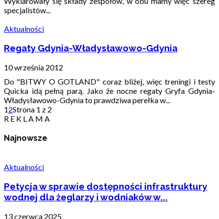
Wyklarowały się składy zespołów, w obu mamy więc szereg
specjalistów...
Aktualności
Regaty Gdynia-Władysławowo-Gdynia
10 września 2012
Do "BITWY O GOTLAND" coraz bliżej, więc treningi i testy
Quicka idą pełną parą. Jako że nocne regaty Gryfa Gdynia-
Władysławowo-Gdynia to prawdziwa perełka w...
1
2
Strona 1 z 2
R E K L A M A
Najnowsze
Aktualności
Petycja w sprawie dostępności infrastruktury
wodnej dla żeglarzy i wodniaków w...
13 czerwca 2025