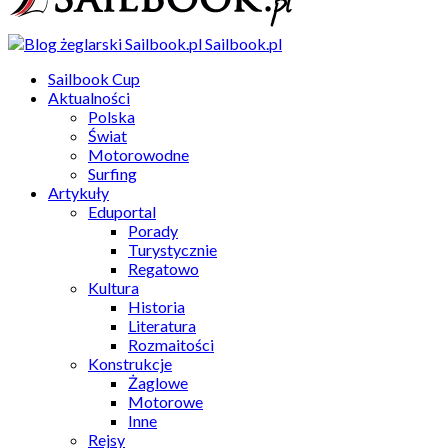
Sailbook.pl
Sailbook Cup
Aktualności
Polska
Świat
Motorowodne
Surfing
Artykuły
Eduportal
Porady
Turystycznie
Regatowo
Kultura
Historia
Literatura
Rozmaitości
Konstrukcje
Żaglowe
Motorowe
Inne
Rejsy