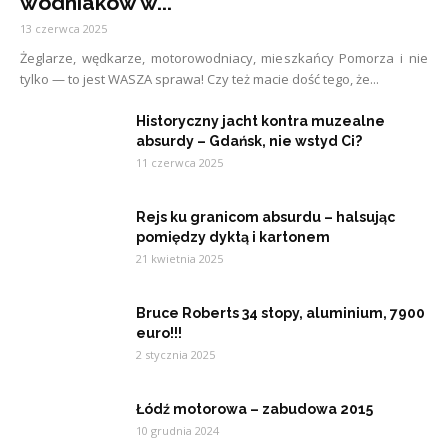
wodniaków w...
13 czerwca 2025
Żeglarze, wędkarze, motorowodniacy, mieszkańcy Pomorza i nie
tylko — to jest WASZA sprawa! Czy też macie dość tego, że...
Historyczny jacht kontra muzealne
absurdy – Gdańsk, nie wstyd Ci?
11 czerwca 2025
Rejs ku granicom absurdu – halsując
pomiędzy dyktą i kartonem
21 kwietnia 2025
Bruce Roberts 34 stopy, aluminium, 7900
euro!!!
2 stycznia 2025
Łódź motorowa – zabudowa 2015
10 grudnia 2024