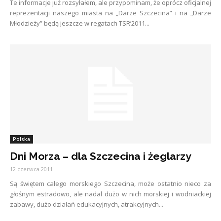
Te informacje już rozsyłałem, ale przypominam, że oprócz oficjalnej
reprezentacji naszego miasta na „Darze Szczecina” i na „Darze
Młodzieży” będą jeszcze w regatach TSR’2011...
Polska
Dni Morza – dla Szczecina i żeglarzy
12 czerwca 2011
Są świętem całego morskiego Szczecina, może ostatnio nieco za
głośnym estradowo, ale nadal dużo w nich morskiej i wodniackiej
zabawy, dużo działań edukacyjnych, atrakcyjnych...