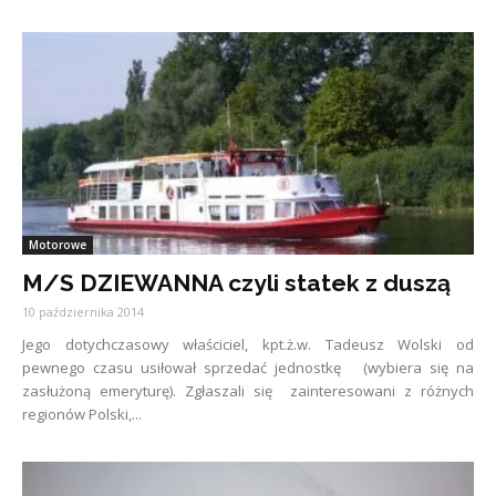
Motorowe
M/S DZIEWANNA czyli statek z duszą
10 października 2014
Jego dotychczasowy właściciel, kpt.ż.w. Tadeusz Wolski od
pewnego czasu usiłował sprzedać jednostkę (wybiera się na
zasłużoną emeryturę). Zgłaszali się zainteresowani z różnych
regionów Polski,...