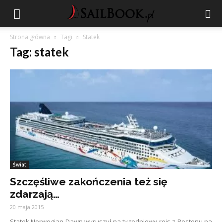
Strona główna
Tagi
Statek
Tag: statek
Świat
Szczęśliwe zakończenia też się
zdarzają…
20 maja 2015
Statek Norwegian Dawn wyruszył na tygodniowy rejs z Bostonu na