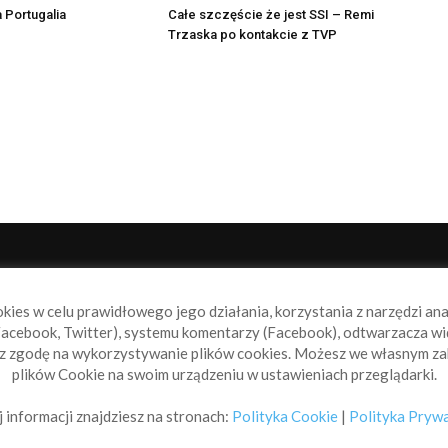
 Portugalia
Całe szczęście że jest SSI – Remi
Trzaska po kontakcie z TVP
NAS
P
okies w celu prawidłowego jego działania, korzystania z narzędzi an
book.pl to miejsce dla wszystkich, którzy szukają aktualnych
acebook, Twitter), systemu komentarzy (Facebook), odtwarzacza wi
omości ze świata żeglarstwa, świata motorowodniactwa i
sz zgodę na wykorzystywanie plików cookies. Możesz we własnym za
ylko.
plików Cookie na swoim urządzeniu w ustawieniach przeglądarki.
taktuj się z nami:
info@sailbook.pl
 informacji znajdziesz na stronach:
Polityka Cookie
|
Polityka Pryw