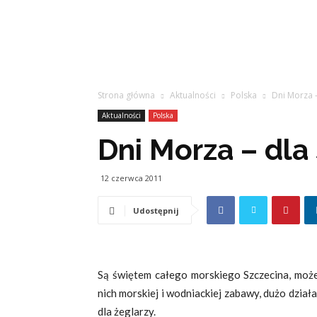
Strona główna
Aktualności
Polska
Dni Morza –
Aktualności
Polska
Dni Morza – dla 
12 czerwca 2011
Udostępnij
Są świętem całego morskiego Szczecina, może
nich morskiej i wodniackiej zabawy, dużo dział
dla żeglarzy.