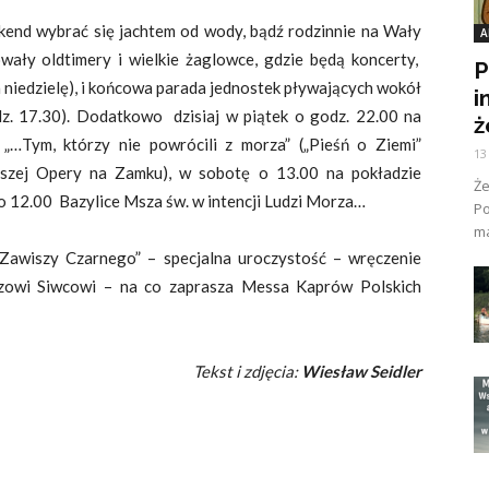
end wybrać się jachtem od wody, bądź rodzinnie na Wały
A
ały oldtimery i wielkie żaglowce, gdzie będą koncerty,
P
a niedzielę), i końcowa parada jednostek pływających wokół
i
z. 17.30). Dodatkowo dzisiaj w piątek o godz. 22.00 na
ż
…Tym, którzy nie powrócili z morza” („Pieśń o Ziemi”
13
szej Opery na Zamku), w sobotę o 13.00 na pokładzie
Ż
 o 12.00 Bazylice Msza św. w intencji Ludzi Morza…
Po
ma
„Zawiszy Czarnego” – specjalna uroczystość – wręczenie
owi Siwcowi – na co zaprasza Messa Kaprów Polskich
Tekst i zdjęcia:
Wiesław Seidler