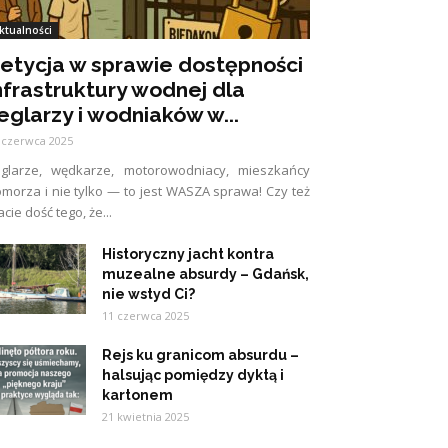
ktualności
etycja w sprawie dostępności
nfrastruktury wodnej dla
eglarzy i wodniaków w...
 czerwca 2025
eglarze, wędkarze, motorowodniacy, mieszkańcy
morza i nie tylko — to jest WASZA sprawa! Czy też
cie dość tego, że...
Historyczny jacht kontra
muzealne absurdy – Gdańsk,
nie wstyd Ci?
11 czerwca 2025
Rejs ku granicom absurdu –
halsując pomiędzy dyktą i
kartonem
21 kwietnia 2025