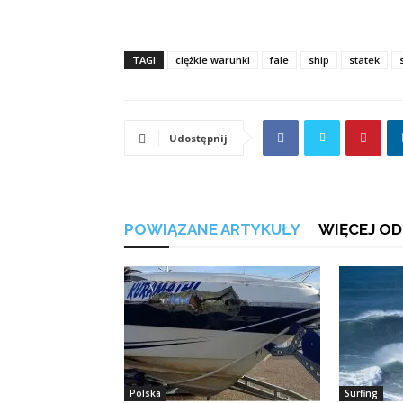
TAGI
ciężkie warunki
fale
ship
statek
Udostępnij
POWIĄZANE ARTYKUŁY
WIĘCEJ OD
Polska
Surfing