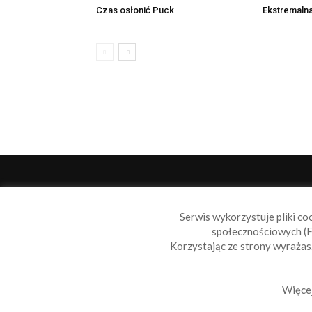
Czas osłonić Puck
Ekstremalna
O 
Serwis wykorzystuje pliki co
Sail
społecznościowych (F
wiad
Korzystając ze strony wyraża
nie t
Skon
Więcej