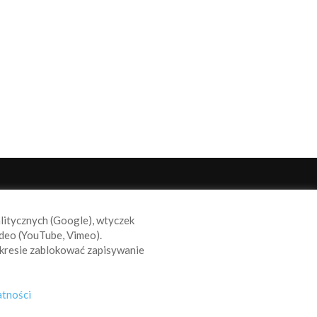
ODĄŻAJ ZA NAMI
alitycznych (Google), wtyczek
deo (YouTube, Vimeo).
kresie zablokować zapisywanie
atności