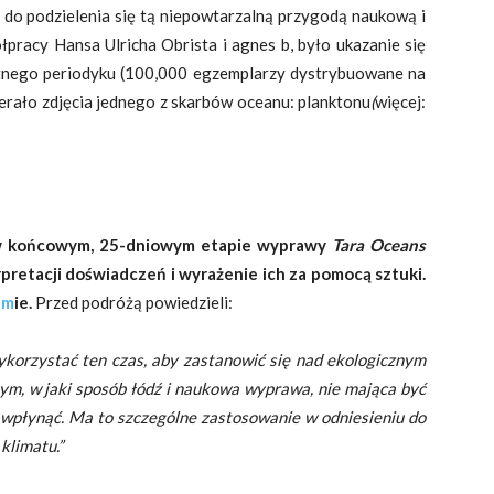
ą do podzielenia się tą niepowtarzalną przygodą naukową i
łpracy Hansa Ulricha Obrista i agnes b, było ukazanie się
łatnego periodyku (100,000 egzemplarzy dystrybuowane na
erało zdjęcia jednego z skarbów oceanu: planktonu
(
więcej:
ał w końcowym, 25-dniowym etapie wyprawy
Tara Oceans
rpretacji doświadczeń i wyrażenie ich za pomocą sztuki.
am
ie
.
Przed podróżą powiedzieli:
korzystać ten czas, aby zastanowić się nad ekologicznym
tym, w jaki sposób łódź i naukowa wyprawa, nie mająca być
 wpłynąć.
Ma to szczególne zastosowanie w odniesieniu do
 klimatu.”