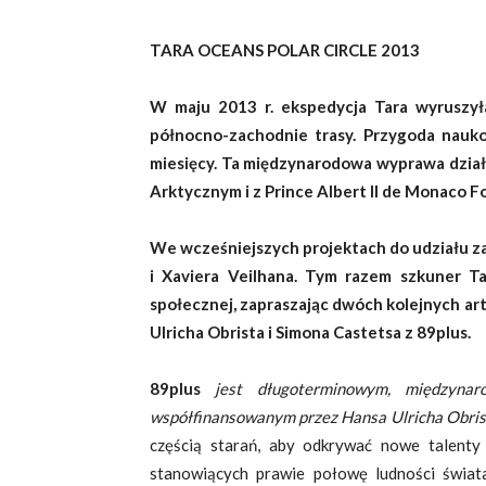
T
ARA OCEANS POLAR CIRCLE 2013
W maju 2013 r. ekspedycja Tara wyruszył
północno-zachodnie trasy. Przygoda nau
miesięcy.
Ta międzynarodowa wyprawa dział
Arktycznym i z Prince Albert II de Monaco 
We wcześniejszych projektach do udziału z
i Xaviera Veilhana. Tym razem szkuner T
społecznej, zapraszając dwóch kolejnych ar
Ulricha Obrista i Simona Castetsa z 89plus.
89plus
jest długoterminowym, międzynar
współfinansowanym przez Hansa Ulricha Obrist
częścią starań, aby odkrywać nowe talenty
stanowiących prawie połowę ludności świata.