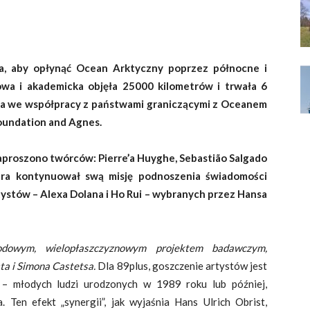
a, aby opłynąć Ocean Arktyczny poprzez północne i
kowa i akademicka
objęła 25000 kilometrów i trwała 6
a we współpracy z państwami graniczącymi z Oceanem
Foundation
and Agnes.
aproszono twórców: Pierre’a Huyghe, Sebastião Salgado
ara kontynuował swą misję podnoszenia świadomości
tystów – Alexa Dolana i Ho Rui – wybranych przez Hansa
odowym, wielopłaszczyznowym projektem badawczym,
a i Simona Castetsa.
Dla 89plus, goszczenie artystów jest
 – młodych ludzi urodzonych w 1989 roku lub później,
 Ten efekt „synergii”, jak wyjaśnia Hans Ulrich Obrist,