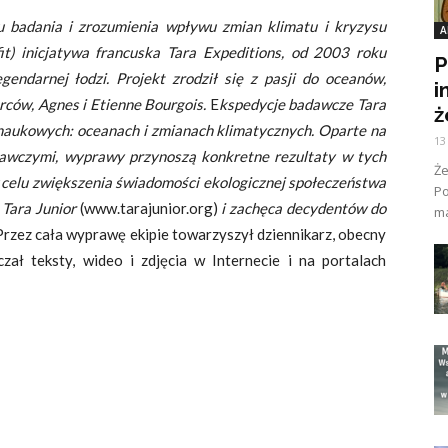
 badania i zrozumienia wpływu zmian klimatu i kryzysu
A
it) inicjatywa francuska Tara Expeditions, od 2003 roku
P
gendarnej łodzi.
Projekt zrodził się z pasji do oceanów,
i
rców, Agnes i Etienne Bourgois.
E
kspedycje badawcze Tara
ż
naukowych: oceanach i zmianach klimatycznych.
Oparte na
13
awczymi, wyprawy przynoszą konkretne rezultaty w tych
Ż
w celu zwiększenia świadomości ekologicznej społeczeństwa
Po
 Tara Junior
(www.tarajunior.org)
i zachęca decydentów do
ma
Przez cała wyprawę ekipie towarzyszył dziennikarz, obecny
zał teksty, wideo i zdjęcia w Internecie i na portalach