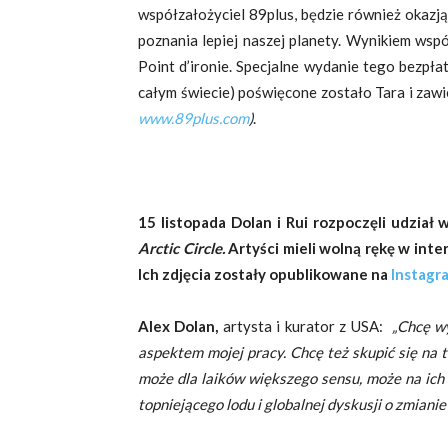
współzałożyciel 89plus, będzie również okazj
poznania lepiej naszej planety. Wynikiem wspó
Point d’ironie. Specjalne wydanie tego bezp
całym świecie) poświęcone zostało Tara i zawi
www.89plus.com
)
.
15 listopada Dolan i Rui rozpoczęli udzi
Arctic Circle.
Artyści mieli wolną rękę w inte
Ich zdjęcia zostały opublikowane na
Instagr
Alex Dolan,
artysta i kurator z USA:
„Chcę wy
aspektem mojej pracy.
Chcę też skupić się na 
może dla laików większego sensu, może na ich
topniejącego lodu i globalnej dyskusji o zmianie