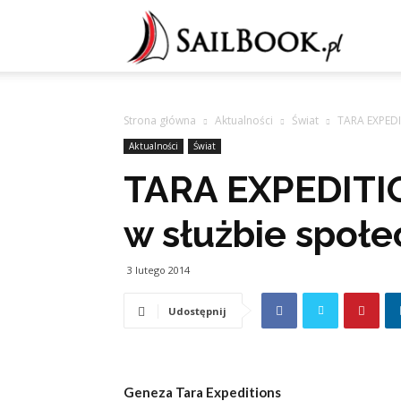
Sailb
Strona główna
Aktualności
Świat
TARA EXPEDI
Aktualności
Świat
TARA EXPEDITIO
w służbie społ
3 lutego 2014
Udostępnij
Geneza Tara Expeditions