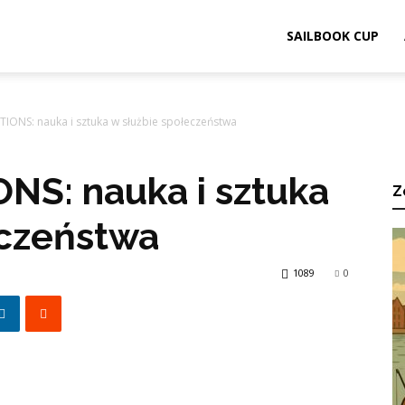
ook.pl
SAILBOOK CUP
TIONS: nauka i sztuka w służbie społeczeństwa
NS: nauka i sztuka
Z
eczeństwa
1089
0