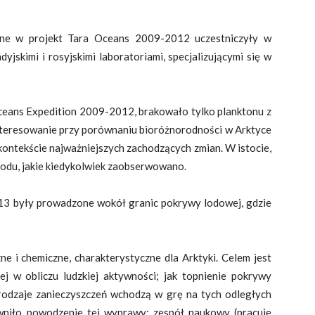
ne w projekt Tara Oceans 2009-2012 uczestniczyły w
yjskimi i rosyjskimi laboratoriami, specjalizującymi się w
ceans Expedition 2009-2012, brakowało tylko planktonu z
nteresowanie przy porównaniu bioróżnorodności w Arktyce
kontekście najważniejszych zachodzących zmian. W istocie,
odu, jakie kiedykolwiek zaobserwowano.
13 były prowadzone wokół granic pokrywy lodowej, gdzie
 i chemiczne, charakterystyczne dla Arktyki. Celem jest
ej w obliczu ludzkiej aktywności; jak topnienie pokrywy
rodzaje zanieczyszczeń wchodzą w grę na tych odległych
wniło powodzenie tej wyprawy: zespół naukowy (pracuje