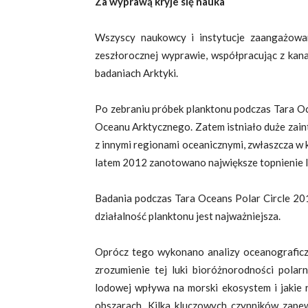
Za wyprawą kryje się nauka
Wszyscy naukowcy i instytucje zaangażowa
zeszłorocznej wyprawie, współpracując z kanad
badaniach Arktyki.
Po zebraniu próbek planktonu podczas Tara O
Oceanu Arktycznego. Zatem istniało duże zai
z innymi regionami oceanicznymi, zwłaszcza w 
latem 2012 zanotowano największe topnienie l
Badania podczas Tara Oceans Polar Circle 20
działalność planktonu jest najważniejsza.
Oprócz tego wykonano analizy oceanograficzne
zrozumienie tej luki bioróżnorodności polarn
lodowej wpływa na morski ekosystem i jakie 
obszarach. Kilka kluczowych czynników zape