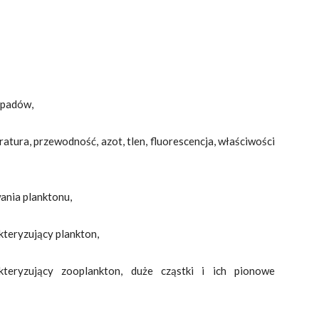
dpadów,
atura, przewodność, azot, tlen, fluorescencja, właściwości
wania planktonu,
kteryzujący plankton,
eryzujący zooplankton, duże cząstki i ich pionowe