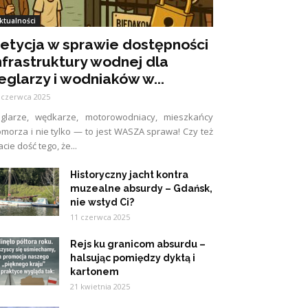
ktualności
etycja w sprawie dostępności
nfrastruktury wodnej dla
eglarzy i wodniaków w...
 czerwca 2025
eglarze, wędkarze, motorowodniacy, mieszkańcy
morza i nie tylko — to jest WASZA sprawa! Czy też
cie dość tego, że...
Historyczny jacht kontra
muzealne absurdy – Gdańsk,
nie wstyd Ci?
11 czerwca 2025
Rejs ku granicom absurdu –
halsując pomiędzy dyktą i
kartonem
21 kwietnia 2025