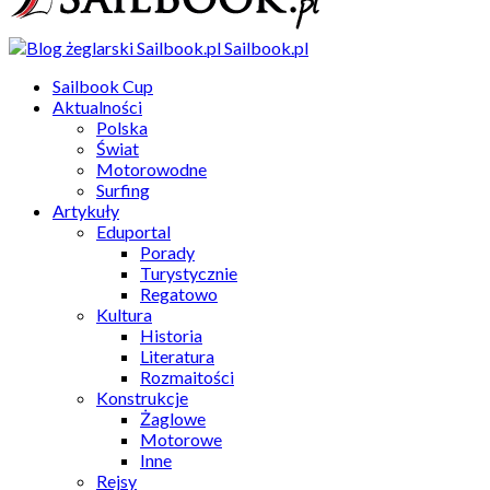
Sailbook.pl
Sailbook Cup
Aktualności
Polska
Świat
Motorowodne
Surfing
Artykuły
Eduportal
Porady
Turystycznie
Regatowo
Kultura
Historia
Literatura
Rozmaitości
Konstrukcje
Żaglowe
Motorowe
Inne
Rejsy