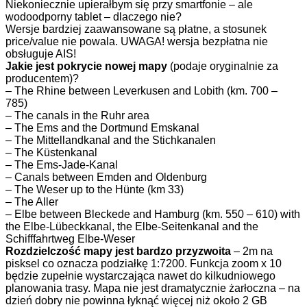
Niekoniecznie upierałbym się przy smartfonie – ale
wodoodporny tablet – dlaczego nie?
Wersje bardziej zaawansowane są płatne, a stosunek
price/value nie powala. UWAGA! wersja bezpłatna nie
obsługuje AIS!
Jakie jest pokrycie nowej mapy
(podaje oryginalnie za
producentem)?
– The Rhine between Leverkusen and Lobith (km. 700 –
785)
– The canals in the Ruhr area
– The Ems and the Dortmund Emskanal
– The Mittellandkanal and the Stichkanalen
– The Küstenkanal
– The Ems-Jade-Kanal
– Canals between Emden and Oldenburg
– The Weser up to the Hünte (km 33)
– The Aller
– Elbe between Bleckede and Hamburg (km. 550 – 610) with
the Elbe-Lübeckkanal, the Elbe-Seitenkanal and the
Schifffahrtweg Elbe-Weser
Rozdzielczość mapy jest bardzo przyzwoita
– 2m na
pisksel co oznacza podziałkę 1:7200. Funkcja zoom x 10
będzie zupełnie wystarczająca nawet do kilkudniowego
planowania trasy. Mapa nie jest dramatycznie żarłoczna – na
dzień dobry nie powinna łyknąć więcej niż około 2 GB