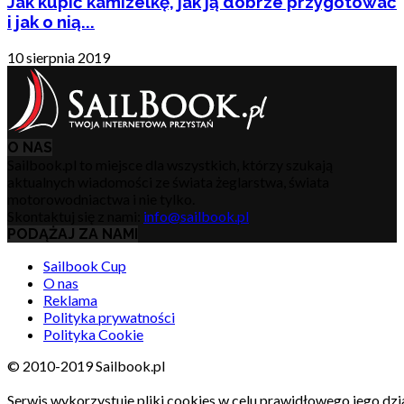
Jak kupić kamizelkę, jak ją dobrze przygotować
i jak o nią...
10 sierpnia 2019
O NAS
Sailbook.pl to miejsce dla wszystkich, którzy szukają
aktualnych wiadomości ze świata żeglarstwa, świata
motorowodniactwa i nie tylko.
Skontaktuj się z nami:
info@sailbook.pl
PODĄŻAJ ZA NAMI
Sailbook Cup
O nas
Reklama
Polityka prywatności
Polityka Cookie
© 2010-2019 Sailbook.pl
Serwis wykorzystuje pliki cookies w celu prawidłowego jego dzia