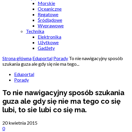
Morskie
Oceaniczne
Regatowe
Śródlądowe
Wyprawowe
Technika
Elektronika
Użytkowe
Gadżety
Strona główna
Eduportal
Porady
To nie nawigacyjny sposób
szukania guza ale gdy się nie ma tego...
Eduportal
Porady
To nie nawigacyjny sposób szukania
guza ale gdy się nie ma tego co się
lubi, to sie lubi co się ma.
20 kwietnia 2015
0