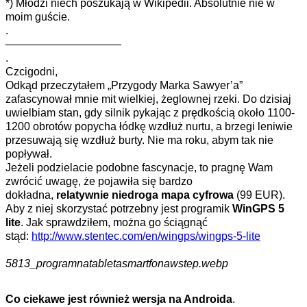
*) Młodzi niech poszukają w Wikipedii. Absolutnie nie w
moim guście.
.
——————————–
.
Czcigodni,
Odkąd przeczytałem „Przygody Marka Sawyer’a”
zafascynował mnie mit wielkiej, żeglownej rzeki. Do dzisiaj
uwielbiam stan, gdy silnik pykając z prędkością około 1100-
1200 obrotów popycha łódkę wzdłuż nurtu, a brzegi leniwie
przesuwają się wzdłuż burty. Nie ma roku, abym tak nie
popływał.
Jeżeli podzielacie podobne fascynacje, to pragnę Wam
zwrócić uwagę, że pojawiła się bardzo
dokładna,
relatywnie
niedroga mapa cyfrowa
(99 EUR).
Aby z niej skorzystać potrzebny jest programik
WinGPS 5
lite
. Jak sprawdziłem, można go ściągnąć
stąd:
http://www.stentec.com/en/wingps/wingps-5-lite
5813_programnatabletasmartfonawstep.webp
Co ciekawe jest również wersja na Androida
.