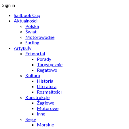
Sign in
Sailbook Cup
Aktualności
Polska
Świat
Motorowodne
Surfing
Artykuły
Eduportal
Porady
Turystycznie
Regatowo
Kultura
Historia
Literatura
Rozmaitości
Konstrukcje
Żaglowe
Motorowe
Inne
Rejsy
Morskie