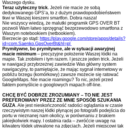
Waszego dysku.
Teraz użyteczny trick
. Jeżeli nie macie ze sobą
dedykowanego GPS’a, to z dużym prawdopodobieństwem
tkwi w Waszej kieszeni smartfon. Dobra nasza!
Nie wszyscy wiedzą, że malutki programik GPS OVER BT
pozwoli Wam łatwo sprzęgnąć bezprzewodowo smartfona z
Waszym notebookiem (netbookiem).
Bierzecie go stąd:
https://play.google.com/store/apps/details?
id=com.Saenko.GpsOverBt&hl=pl
Prymitywne, bo prymitywne, ale w sytuacji awaryjnej
macie minimum
– precyzyjne położenie Waszej łódki na
mapie. Tak zrobiłem i tym razem. I jeszcze jeden trick. Jeżeli
w nawigacji przybrzeżnej zawiedzie Was główny system
nawigacyjny, to pamiętajcie, że mając sygnał internetowy w
pobliżu brzegu (komórkowy) zawsze możecie się ratować
GoogleMaps. Nie macie roamingu? To nic, jeżeli przed
faktem pomyślicie o googlowych mapach off-line.
CHCĘ BYĆ DOBRZE ZROZUMIANY – TO NIE JEST
PREFEROWANY PRZEZ ZE MNIE SPOSÓB SZUKANIA
GUZA
. Ale jest nieskończoność radości oglądania w czasie
rzeczywistym naszej łódki płynącej po fotografii podejścia do
portu w nieznanej nam okolicy, w porównaniu z brakiem
jakiejkolwiek mapy. I ostatnia rada – zwróćcie uwagę na
kilwatery łódek utrwalone na zdjęciach. Jeżeli miejscowi tak