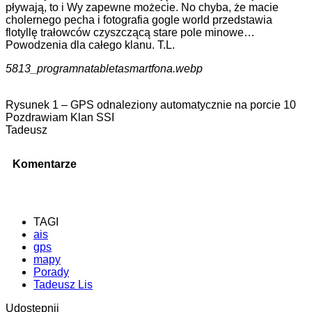
pływają, to i Wy zapewne możecie. No chyba, że macie
cholernego pecha i fotografia gogle world przedstawia
flotyllę trałowców czyszczącą stare pole minowe…
Powodzenia dla całego klanu. T.L.
5813_programnatabletasmartfona.webp
Rysunek 1 – GPS odnaleziony automatycznie na porcie 10
Pozdrawiam Klan SSI
Tadeusz
Komentarze
TAGI
ais
gps
mapy
Porady
Tadeusz Lis
Udostępnij