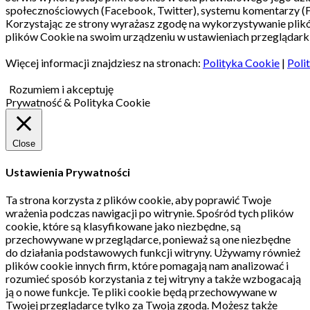
społecznościowych (Facebook, Twitter), systemu komentarzy (
Korzystając ze strony wyrażasz zgodę na wykorzystywanie pli
plików Cookie na swoim urządzeniu w ustawieniach przeglądarki
Więcej informacji znajdziesz na stronach:
Polityka Cookie
|
Poli
Rozumiem i akceptuję
Prywatność & Polityka Cookie
Close
Ustawienia Prywatności
Ta strona korzysta z plików cookie, aby poprawić Twoje
wrażenia podczas nawigacji po witrynie.
Spośród tych plików
cookie, które są klasyfikowane jako niezbędne, są
przechowywane w przeglądarce, ponieważ są one niezbędne
do działania podstawowych funkcji witryny.
Używamy również
plików cookie innych firm, które pomagają nam analizować i
rozumieć sposób korzystania z tej witryny a także wzbogacają
ją o nowe funkcje.
Te pliki cookie będą przechowywane w
Twojej przeglądarce tylko za Twoją zgodą.
Możesz także