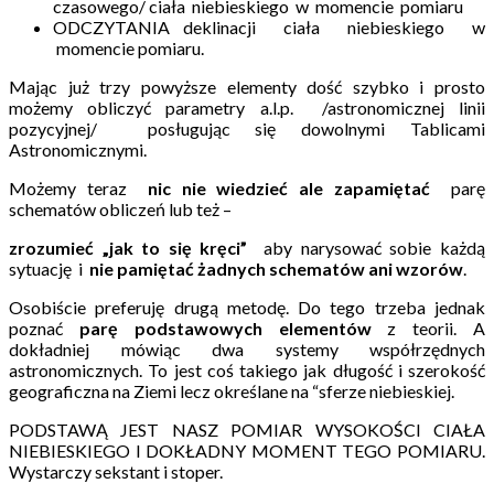
czasowego/ ciała niebieskiego w momencie pomiaru
ODCZYTANIA deklinacji ciała niebieskiego w
momencie pomiaru.
Mając już trzy powyższe elementy dość szybko i prosto
możemy obliczyć parametry a.l.p. /astronomicznej linii
pozycyjnej/ posługując się dowolnymi Tablicami
Astronomicznymi.
Możemy teraz
nic nie wiedzieć ale zapamiętać
parę
schematów obliczeń lub też –
zrozumieć „jak to się kręci”
aby narysować sobie każdą
sytuację i
nie pamiętać żadnych schematów ani wzorów
.
Osobiście preferuję drugą metodę. Do tego trzeba jednak
poznać
parę podstawowych elementów
z teorii. A
dokładniej mówiąc dwa systemy współrzędnych
astronomicznych. To jest coś takiego jak długość i szerokość
geograficzna na Ziemi lecz określane na “sferze niebieskiej.
PODSTAWĄ JEST NASZ POMIAR WYSOKOŚCI CIAŁA
NIEBIESKIEGO I DOKŁADNY MOMENT TEGO POMIARU.
Wystarczy sekstant i stoper.