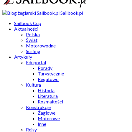
Sailbook.pl
Sailbook Cup
Aktualności
Polska
Świat
Motorowodne
Surfing
Artykuły
Eduportal
Porady
Turystycznie
Regatowo
Kultura
Historia
Literatura
Rozmaitości
Konstrukcje
Żaglowe
Motorowe
Inne
Rejsy