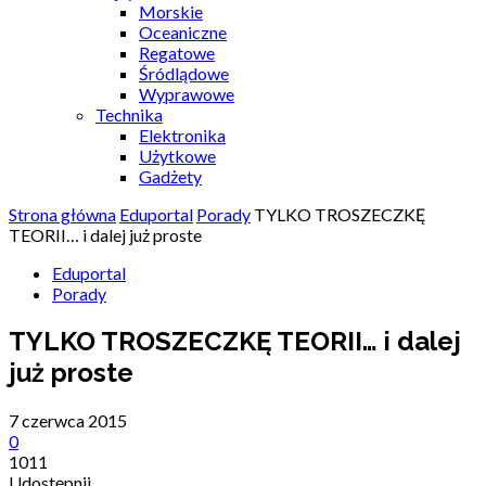
Morskie
Oceaniczne
Regatowe
Śródlądowe
Wyprawowe
Technika
Elektronika
Użytkowe
Gadżety
Strona główna
Eduportal
Porady
TYLKO TROSZECZKĘ
TEORII… i dalej już proste
Eduportal
Porady
TYLKO TROSZECZKĘ TEORII… i dalej
już proste
7 czerwca 2015
0
1011
Udostępnij