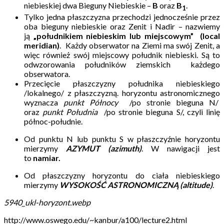
niebieskiej dwa Bieguny Niebieskie –
B
oraz
B
.
1
Tylko jedna płaszczyzna przechodzi jednocześnie przez
oba bieguny niebieskie oraz Zenit i Nadir – nazwiemy
ją
„południkiem niebieskim lub miejscowym”
(local
meridian)
. Każdy obserwator na Ziemi ma swój Zenit, a
więc również swój miejscowy południk niebieski. Są to
odwzorowania południków ziemskich każdego
obserwatora.
Przecięcie płaszczyzny południka niebieskiego
/lokalnego/ z płaszczyzną. horyzontu astronomicznego
wyznacza
punkt Północy
/po stronie bieguna N/
oraz
punkt Południa
/po stronie bieguna S/, czyli linię
północ-południe.
Od punktu N lub punktu S w płaszczyźnie horyzontu
mierzymy
AZYMUT (azimuth)
. W nawigacji jest
to
namiar.
Od płaszczyzny horyzontu do ciała niebieskiego
mierzymy
WYSOKOŚĆ ASTRONOMICZNĄ (altitude)
.
5940_ukl-horyzont.webp
http://www.oswego.edu/~kanbur/a100/lecture2.html