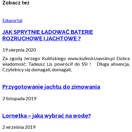
Zobacz też
Eduportal
JAK SPRYTNIE ŁADOWAĆ BATERIE
ROZRUCHOWE I JACHTOWE ?
19 sierpnia 2020
Za zgodą Jerzego Kulińskiego www.kulinski.navsim.pl Dobra
wiadomość: Tadeusz Lis powrócił do SSI ! Długa absencja,
Czytelnicy się domagali, domagali,
Przygotowanie jachtu do zimowania
2 listopada 2019
Lornetka – jaką wybrać na wodę?
2 września 2019