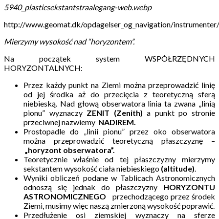
5940_plasticsekstantstraalegang-web.webp
http://www.geomat.dk/opdagelser_og_navigation/instrumenter/p
Mierzymy wysokość nad “horyzontem”.
Na początek system WSPÓŁRZĘDNYCH
HORYZONTALNYCH:
Przez każdy punkt na Ziemi można przeprowadzić linię
od jej środka aż do przecięcia z teoretyczną sferą
niebieską. Nad głową obserwatora linia ta zwana „linią
pionu” wyznaczy
ZENIT (Zenith)
a punkt po stronie
przeciwnej nazwiemy
NADIREM.
Prostopadle do „linii pionu” przez oko obserwatora
można przeprowadzić teoretyczną płaszczyznę –
„horyzont obserwatora”.
Teoretycznie właśnie od tej płaszczyzny mierzymy
sekstantem wysokość ciała niebieskiego
(altitude)
.
Wyniki obliczeń podane w Tablicach Astronomicznych
odnoszą się jednak do płaszczyzny
HORYZONTU
ASTRONOMICZNEGO
przechodzącego przez środek
Ziemi, musimy więc naszą zmierzoną wysokość poprawić.
Przedłużenie osi ziemskiej wyznaczy na sferze