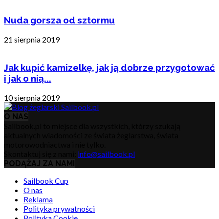
Nuda gorsza od sztormu
21 sierpnia 2019
Jak kupić kamizelkę, jak ją dobrze przygotować
i jak o nią...
10 sierpnia 2019
O NAS
Sailbook.pl to miejsce dla wszystkich, którzy szukają
aktualnych wiadomości ze świata żeglarstwa, świata
motorowodniactwa i nie tylko.
Skontaktuj się z nami:
info@sailbook.pl
PODĄŻAJ ZA NAMI
Sailbook Cup
O nas
Reklama
Polityka prywatności
Polityka Cookie