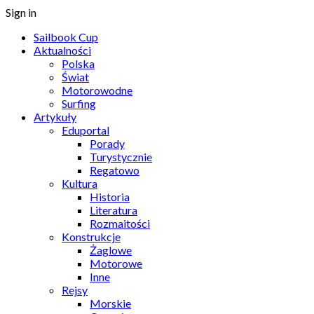
Sign in
Sailbook Cup
Aktualności
Polska
Świat
Motorowodne
Surfing
Artykuły
Eduportal
Porady
Turystycznie
Regatowo
Kultura
Historia
Literatura
Rozmaitości
Konstrukcje
Żaglowe
Motorowe
Inne
Rejsy
Morskie