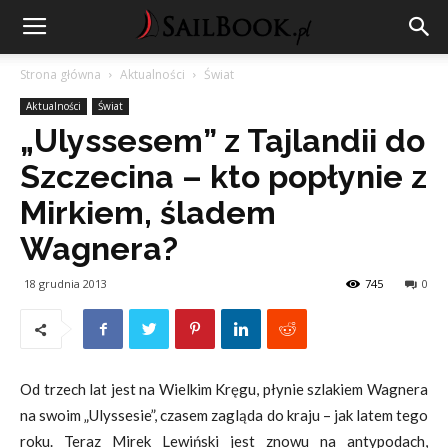
Strona główna
Aktualności
Świat
Aktualności
Świat
„Ulyssesem” z Tajlandii do
Szczecina – kto popłynie z
Mirkiem, śladem
Wagnera?
18 grudnia 2013
745
0
Od trzech lat jest na Wielkim Kręgu, płynie szlakiem Wagnera
na swoim „Ulyssesie”, czasem zagląda do kraju – jak latem tego
roku. Teraz Mirek Lewiński jest znowu na antypodach,