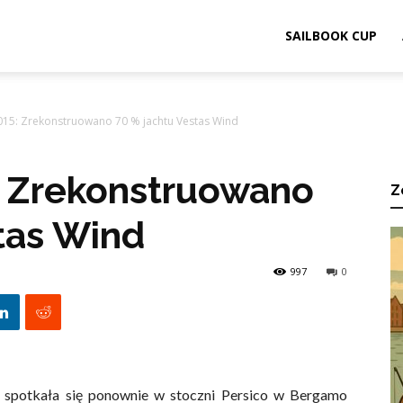
ook.pl
SAILBOOK CUP
15: Zrekonstruowano 70 % jachtu Vestas Wind
 Zrekonstruowano
Z
tas Wind
997
0
 spotkała się ponownie w stoczni Persico w Bergamo