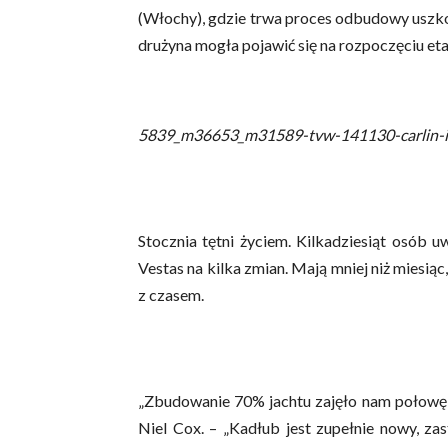
(Włochy), gdzie trwa proces odbudowy uszk
drużyna mogła pojawić się na rozpoczęciu eta
5839_m36653_m31589-tvw-141130-carlin-
Stocznia tętni życiem. Kilkadziesiąt osób u
Vestas na kilka zmian. Mają mniej niż miesią
z czasem.
„Zbudowanie 70% jachtu zajęło nam połowę cz
Niel Cox. – „Kadłub jest zupełnie nowy, za