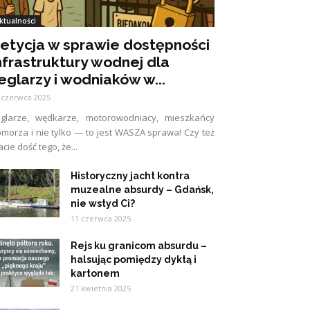
ktualności
etycja w sprawie dostępności
nfrastruktury wodnej dla
eglarzy i wodniaków w...
 czerwca 2025
eglarze, wędkarze, motorowodniacy, mieszkańcy
morza i nie tylko — to jest WASZA sprawa! Czy też
cie dość tego, że...
Historyczny jacht kontra
muzealne absurdy – Gdańsk,
nie wstyd Ci?
11 czerwca 2025
Rejs ku granicom absurdu –
halsując pomiędzy dyktą i
kartonem
21 kwietnia 2025