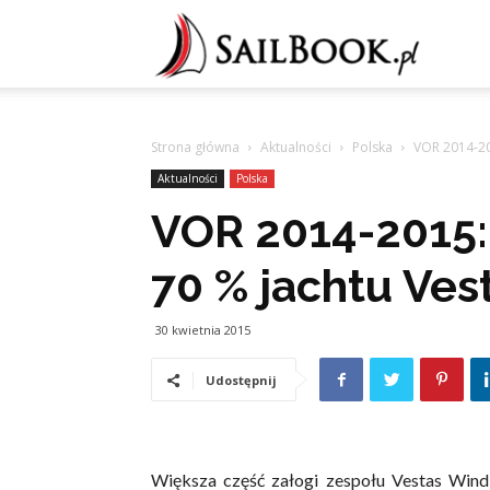
Sailb
Strona główna
Aktualności
Polska
VOR 2014-20
Aktualności
Polska
VOR 2014-2015:
70 % jachtu Ves
30 kwietnia 2015
Udostępnij
Większa część załogi zespołu Vestas Wind