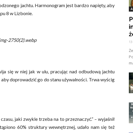
odzonego jachtu. Harmonogram jest bardzo napięty, aby
A
pu 8 w Lizbonie.
P
i
ż
img-2750(2).webp
13
Ż
Po
ma
wija się w niej jak w ulu, pracując nad odbudową jachtu
c, aby doprowadzić go do stanu używalności. Trwa wyścig
asu, jaki zwykle trzeba na to przeznaczyć.” – wyjaśnił
stąpiono 60% struktury wewnętrznej, udało nam się też