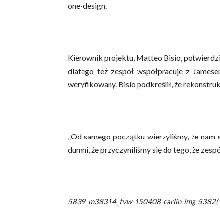
one-design.
Kierownik projektu, Matteo Bisio, potwierdzi
dlatego też zespół współpracuje z Jamese
weryfikowany. Bisio podkreślił, że rekonstr
„Od samego początku wierzyliśmy, że nam si
dumni, że przyczyniliśmy się do tego, że zesp
5839_m38314_tvw-150408-carlin-img-5382(1