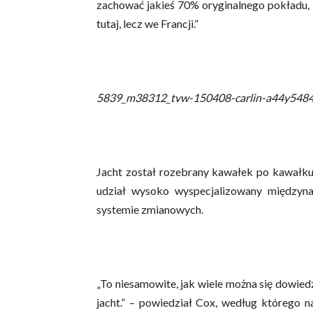
zachować jakieś 70% oryginalnego pokładu, 
tutaj, lecz we Francji.”
5839_m38312_tvw-150408-carlin-a44y5484
Jacht został rozebrany kawałek po kawałk
udział wysoko wyspecjalizowany międzyna
systemie zmianowych.
„To niesamowite, jak wiele można się dowie
jacht.” – powiedział Cox, według którego na