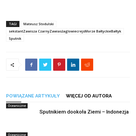
TAGI
Mateusz Stodulski
sekstantZawisza CzarnyZawiasżaglowiecrejsMorze BałtyckieBałtyk
Sputnik
POWIĄZANE ARTYKUŁY
WIĘCEJ OD AUTORA
Oceaniczne
Sputnikiem dookoła Ziemi – Indonezja
Oceaniczne