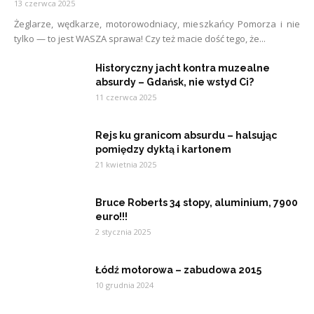
13 czerwca 2025
Żeglarze, wędkarze, motorowodniacy, mieszkańcy Pomorza i nie
tylko — to jest WASZA sprawa! Czy też macie dość tego, że...
Historyczny jacht kontra muzealne
absurdy – Gdańsk, nie wstyd Ci?
11 czerwca 2025
Rejs ku granicom absurdu – halsując
pomiędzy dyktą i kartonem
21 kwietnia 2025
Bruce Roberts 34 stopy, aluminium, 7900
euro!!!
2 stycznia 2025
Łódź motorowa – zabudowa 2015
10 grudnia 2024