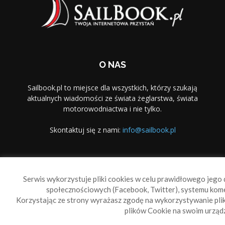
O NAS
Sailbook.pl to miejsce dla wszystkich, którzy szukają
aktualnych wiadomości ze świata żeglarstwa, świata
motorowodniactwa i nie tylko.
Skontaktuj się z nami:
info@sailbook.pl
PODĄŻAJ ZA NAMI
Serwis wykorzystuje pliki cookies w celu prawidłowego jego d
społecznościowych (Facebook, Twitter), systemu kom
Korzystając ze strony wyrażasz zgodę na wykorzystywanie pl
plików Cookie na swoim urządz