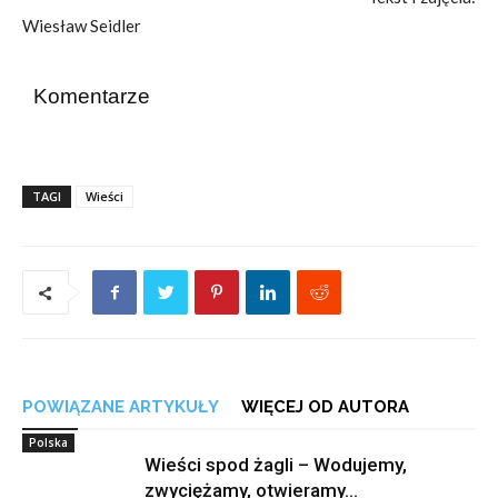
Wiesław Seidler
Komentarze
TAGI
Wieści
POWIĄZANE ARTYKUŁY
WIĘCEJ OD AUTORA
Polska
Wieści spod żagli – Wodujemy,
zwyciężamy, otwieramy…