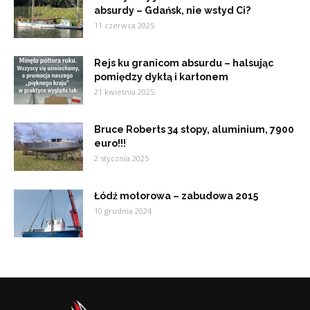
absurdy – Gdańsk, nie wstyd Ci?
11 czerwca 2025
Rejs ku granicom absurdu – halsując
pomiędzy dyktą i kartonem
21 kwietnia 2025
Bruce Roberts 34 stopy, aluminium, 7900
euro!!!
2 stycznia 2025
Łódź motorowa – zabudowa 2015
10 grudnia 2024