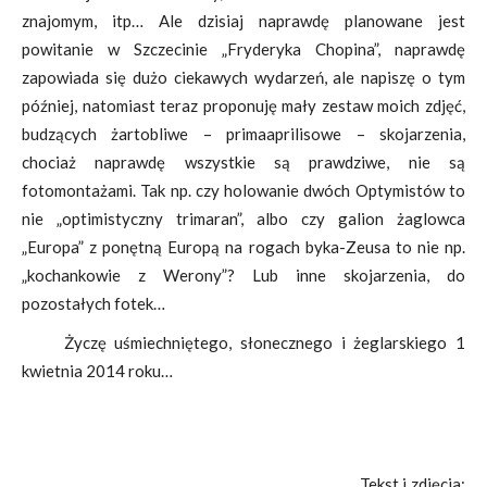
znajomym, itp… Ale dzisiaj naprawdę planowane jest
powitanie w Szczecinie „Fryderyka Chopina”, naprawdę
zapowiada się dużo ciekawych wydarzeń, ale napiszę o tym
później, natomiast teraz proponuję mały zestaw moich zdjęć,
budzących żartobliwe – primaaprilisowe – skojarzenia,
chociaż naprawdę wszystkie są prawdziwe, nie są
fotomontażami. Tak np. czy holowanie dwóch Optymistów to
nie „optimistyczny trimaran”, albo czy galion żaglowca
„Europa” z ponętną Europą na rogach byka-Zeusa to nie np.
„kochankowie z Werony”? Lub inne skojarzenia, do
pozostałych fotek…
Życzę uśmiechniętego, słonecznego i żeglarskiego 1
kwietnia 2014 roku…
Tekst i zdjęcia: