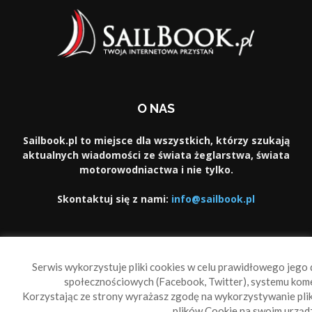
O NAS
Sailbook.pl to miejsce dla wszystkich, którzy szukają
aktualnych wiadomości ze świata żeglarstwa, świata
motorowodniactwa i nie tylko.
Skontaktuj się z nami:
info@sailbook.pl
PODĄŻAJ ZA NAMI
Serwis wykorzystuje pliki cookies w celu prawidłowego jego d
społecznościowych (Facebook, Twitter), systemu kom
Korzystając ze strony wyrażasz zgodę na wykorzystywanie pl
plików Cookie na swoim urządz