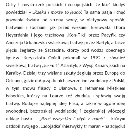
Odry i innych rzek polskich i europejskich, że ktoś kiedyś
powiedział – „
Rzeka i morze to jedno”.
Ta sama pasja i chęć
poznania świata od strony wody, w nietypowy sposób,
tratwami i łodziami, jak przed wiekami, kierowała Thora
Heyerdahla i jego trzcinową „Kon-Tiki” przez Pacyfik, czy
Andrzeja Urbańczyka świerkową tratwę przez Bałtyk, a także
pięciu żeglarzy ze Szczecina, którzy pod wodzą obecnego
kpt.ż.w. Krzysztofa Opieli pokonali w 1992 r. również
świerkową tratwą „Ju-Fu 1” Atlantyk, z Wysp Kanaryjskich na
Karaiby. Dzisiaj trzy wiślane szkuty żeglują przez Europę do
Orleanu, gdzie dołączą do nich jeszcze inni wodniacy z Polski,
w tym znowu flisacy z Ulanowa, z retmanem Mietkiem
Łabęckim, którzy na Loarze też zbudują i spławią swoją
tratwę. Bodajże najlepiej ideę Flisu, a także w ogóle ideę
swobodnej, beztroskiej wodniackiej i żeglarskiej włóczęgi
oddaje hasło –
„Rzuć wszystko i płyń z nami!” –
którym
ozdobił swojego „Ludojadka” (niezwykły trimaran – na zdjęciu)