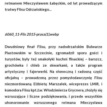
retmanem Mieczysławem Łabęckim, od lat prowadzącym
tratwy Flisu Odrzańskiego…
6060_11-Flis 2015-prasa(1).webp
Dwudniowy finał Flisu, przy nadodrzańskim Bulwarze
Piastowskim w Szczecinie, zgromadził sporu gości i
turystów, były też smakołyki kuchni flisackiej – barszcz,
grochówka i chleb ze skwarkami, a także program
artystyczny i fajerwerki. Na słoneczną i radosną część
oficjalną – prowadzoną przez pomysłodawczynię Flisu
niezmordowaną Elżbietę Marszałek, wiceprezes LMiR, i
komodora Flisu kpt.ż.w. Włodzimierza Grycnera, złożyły się
wzruszające i liczne podziękowania, i przede wszystkim
uhonorowanie wzruszonego retmana Mieczysława