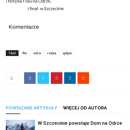
i flotylla Flisu na Odrze,
i finał w Szczecinie
Komentarze
TAGI
flis
odra
rzeka
spływ
POWIĄZANE ARTYKUŁY
WIĘCEJ OD AUTORA
W Szczecinie powstaje Dom na Odrze