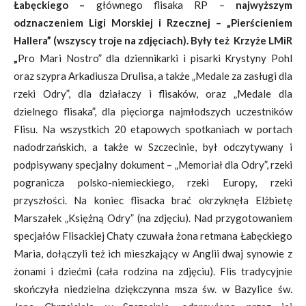
Łabęckiego –
głównego flisaka RP –
najwyższym
odznaczeniem Ligi Morskiej i Rzecznej – „Pierścieniem
Hallera” (wszyscy troje na zdjęciach). Były też Krzyże LMiR
„
Pro Mari Nostro” dla dziennikarki i pisarki Krystyny Pohl
oraz szypra Arkadiusza Drulisa, a także „Medale za zasługi dla
rzeki Odry”, dla działaczy i flisaków, oraz „Medale dla
dzielnego flisaka”, dla pięciorga najmłodszych uczestników
Flisu. Na wszystkich 20 etapowych spotkaniach w portach
nadodrzańskich, a także w Szczecinie, był odczytywany i
podpisywany specjalny dokument – „Memoriał dla Odry”, rzeki
pogranicza polsko-niemieckiego, rzeki Europy, rzeki
przyszłości. Na koniec flisacka brać okrzyknęła Elżbietę
Marszałek „Księżną Odry” (na zdjęciu). Nad przygotowaniem
specjałów Flisackiej Chaty czuwała żona retmana Łabęckiego
Maria, dołączyli też ich mieszkający w Anglii dwaj synowie z
żonami i dziećmi (cała rodzina na zdjęciu). Flis tradycyjnie
skończyła niedzielna dziękczynna msza św. w Bazylice św.