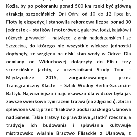
Koźla, by po pokonaniu ponad 500 km rzeki być główną
atrakcją szczecińskich
Dni Odry,
od
10 do 12 lipca br.
Flotyllę ekspedycji stanowiła rekordowa liczba ponad 30
jednostek – statków i motorówek,
galarów, łodzi, kajaków i
różnych „pływadeł” – najwięcej z gmin nadodrzańskich i ze
Szczecina,
do którego nie wszystkie większe jednostki
dopłynęły, ze względu na niski stan wody w Odrze. Dla
odmiany od Widuchowej dołączyły do Flisu trzy
szczecińskie jachty, z uczestnikami Study Tour –
Międzyodrze 2015, zorganizowanego przez
Transgraniczny Klaster – Szlak Wodny Berlin-Szczecin-
Bałtyk. Najważniejsza i najciekawsza dla widzów była jak
zawsze świerkowa tym razem tratwa (na zdjęciach), zbita i
spławiona Odrą przez flisaków z podkarpackiego Ulanowa
nad Sanem. Takie tratwy to prawdziwe „statki” rzeczne, a
tradycje ich budowania i spławiania kultywuje
mistrzowsko właśnie Bractwo Flisackie z Ulanowa, z