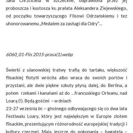
Jana Chrzciciela w Szczecinie, odprawiona przez jej
proboszcza i kustosza ks. prałata Aleksandera Ziejewskiego,
od początku towarzyszącego Flisowi Odrzańskiemu i tez
uhonorowanemu „Medalem za zasługi dla Odry”…
6060_01-Flis 2015-prasa(1).webp
Świerki z ulanowskiej tratwy trafią do tartaku, większość
flisackiej flotylli wróciła albo wraca do swoich portów i
przystani, ale dwie piękne szkuty płyną dalej, do Berlina, a
potem rzekami i kanałami aż do …francuskiego Orleanu, nad
Loarą (!). Będą gośćmi – w dniach
23-27 września br. – głośnego odbywającego się co dwa lata
Festiwalu Loary, który jest największym w Europie zlotem
flisackim, prezentującym różnorodność europejskiej tradycji i
kultury rzecznej. Mają jeszcze do pokonania – bagatela –