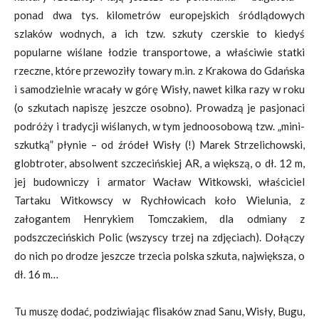
ponad dwa tys. kilometrów europejskich śródlądowych
szlaków wodnych, a ich tzw. szkuty czerskie to kiedyś
popularne wiślane łodzie transportowe, a właściwie statki
rzeczne, które przewoziły towary m.in. z Krakowa do Gdańska
i samodzielnie wracały w górę Wisły, nawet kilka razy w roku
(o szkutach napiszę jeszcze osobno). Prowadzą je pasjonaci
podróży i tradycji wiślanych, w tym jednoosobową tzw. „mini-
szkutką” płynie – od źródeł Wisły (!) Marek Strzelichowski,
globtroter, absolwent szczecińskiej AR, a większą, o dł. 12 m,
jej budowniczy i armator Wacław Witkowski, właściciel
Tartaku Witkowscy w Rychłowicach koło Wielunia, z
załogantem Henrykiem Tomczakiem, dla odmiany z
podszczecińskich Polic (wszyscy trzej na zdjęciach). Dołączy
do nich po drodze jeszcze trzecia polska szkuta, największa, o
dł. 16 m…
Tu muszę dodać, podziwiając flisaków znad Sanu, Wisły, Bugu,