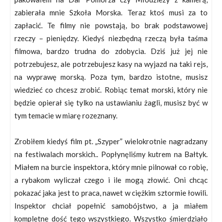
zabierała mnie Szkoła Morska. Teraz ktoś musi za to
zapłacić. Te filmy nie powstają, bo brak podstawowej
rzeczy – pieniędzy. Kiedyś niezbędną rzeczą była taśma
filmowa, bardzo trudna do zdobycia. Dziś już jej nie
potrzebujesz, ale potrzebujesz kasy na wyjazd na taki rejs,
na wyprawę morską. Poza tym, bardzo istotne, musisz
wiedzieć co chcesz zrobić. Robiąc temat morski, który nie
będzie opierał się tylko na ustawianiu żagli, musisz być w
tym temacie w miarę rozeznany.
Zrobiłem kiedyś film pt. „Szyper” wielokrotnie nagradzany
na festiwalach morskich.. Popłynęliśmy kutrem na Bałtyk.
Miałem na burcie inspektora, który mnie pilnował co robię,
a rybakom wyliczał czego i ile mogą złowić. Oni chcąc
pokazać jaka jest to praca, nawet w ciężkim sztormie łowili.
Inspektor chciał popełnić samobójstwo, a ja miałem
kompletne dość tego wszystkiego. Wszystko śmierdziało