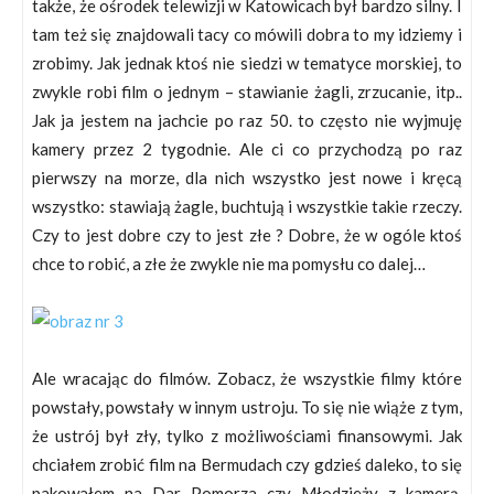
także, że ośrodek telewizji w Katowicach był bardzo silny. I
tam też się znajdowali tacy co mówili dobra to my idziemy i
zrobimy. Jak jednak ktoś nie siedzi w tematyce morskiej, to
zwykle robi film o jednym – stawianie żagli, zrzucanie, itp..
Jak ja jestem na jachcie po raz 50. to często nie wyjmuję
kamery przez 2 tygodnie. Ale ci co przychodzą po raz
pierwszy na morze, dla nich wszystko jest nowe i kręcą
wszystko: stawiają żagle, buchtują i wszystkie takie rzeczy.
Czy to jest dobre czy to jest złe ? Dobre, że w ogóle ktoś
chce to robić, a złe że zwykle nie ma pomysłu co dalej…
Ale wracając do filmów. Zobacz, że wszystkie filmy które
powstały, powstały w innym ustroju. To się nie wiąże z tym,
że ustrój był zły, tylko z możliwościami finansowymi. Jak
chciałem zrobić film na Bermudach czy gdzieś daleko, to się
pakowałem na Dar Pomorza czy Młodzieży z kamerą,