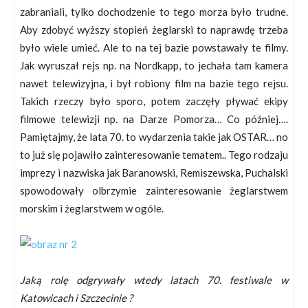
zabraniali, tylko dochodzenie to tego morza było trudne.
Aby zdobyć wyższy stopień żeglarski to naprawdę trzeba
było wiele umieć. Ale to na tej bazie powstawały te filmy.
Jak wyruszał rejs np. na Nordkapp, to jechała tam kamera
nawet telewizyjna, i był robiony film na bazie tego rejsu.
Takich rzeczy było sporo, potem zaczęły pływać ekipy
filmowe telewizji np. na Darze Pomorza… Co później….
Pamiętajmy, że lata 70. to wydarzenia takie jak OSTAR… no
to już się pojawiło zainteresowanie tematem.. Tego rodzaju
imprezy i nazwiska jak Baranowski, Remiszewska, Puchalski
spowodowały olbrzymie zainteresowanie żeglarstwem
morskim i żeglarstwem w ogóle.
Jaką rolę odgrywały wtedy latach 70. festiwale w
Katowicach i Szczecinie ?