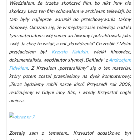
Wiedziałem, że trzeba skończyć film, bo nikt inny nie
skończy. Lecz ten film schowałem w archiwum telewizji, bo
tam były najlepsze warunki do przechowywania taśmy
filmowej. Okazało się, że w międzyczasie telewizja nadała
tym materiałom swój numer archiwalny i potraktowała jako
swój. Ja chcę to wziąć, a oni „do widzenia”. Co zrobić ? Moim
przyjacielem był
Krzysio Kalukin
, wielki filmowiec,
dokumentalista, współautor słynnej „Defilady” z
Andrzejem
Fidykiem
. Z Krzysiem „postaraliśmy” się o ten materiał,
który potem został przeniesiony na dysk komputerowy.
„Teraz będziemy robili nasze kino”. Przyszedł rok 2009,
realizujemy w Gdyni inny film, i wtedy Krzysztof nagle
umiera.
Zostaję sam z tematem.. Krzysztof dodatkowo był