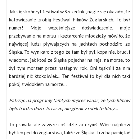
Jak się skończył festiwal w Szczecinie, nagle się okazało, że
katowiczanie zrobią Festiwal Filmów Żeglarskich. To był
numer! Moje wcześniejsze doświadczenie, moje
przebywanie na morzu i kształcenie młodzieży mówiło, że
najwięcej ludzi pływających na jachtach pochodziło ze
Śląska. To wynikało z tego że tam był pył, kopalnie, brud, i
wiadomo, jak ktoś ze Śląska pojechał na rejs, na morze, to
żył tym morzem przez następny rok. Oni tęsknili za nim
bardziej niż ktokolwiek… Ten festiwal to był dla nich taki
pokój z widokiem na morze…
Patrząc na programy tamtych imprez widać, że tych filmów
było bardzo dużo. To raczej nie górnicy robili te filmy…
To prawda, ale zawsze coś idzie za czymś. Więc najpierw
był ten pęd do żeglarstwa, także ze Śląska. Trzeba pamiętać