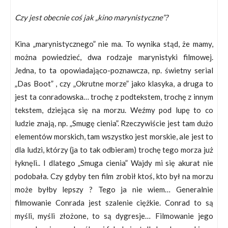
Czy jest obecnie coś jak „kino marynistyczne”?
Kina „marynistycznego” nie ma. To wynika stąd, że mamy,
można powiedzieć, dwa rodzaje marynistyki filmowej.
Jedna, to ta opowiadająco-poznawcza, np. świetny serial
„Das Boot” , czy „Okrutne morze” jako klasyka, a druga to
jest ta conradowska… trochę z podtekstem, trochę z innym
tekstem, dziejąca się na morzu. Weźmy pod lupę to co
ludzie znają, np. „Smugę cienia”. Rzeczywiście jest tam dużo
elementów morskich, tam wszystko jest morskie, ale jest to
dla ludzi, którzy (ja to tak odbieram) trochę tego morza już
łyknęli.. I dlatego „Smuga cienia” Wajdy mi się akurat nie
podobała. Czy gdyby ten film zrobił ktoś, kto był na morzu
może byłby lepszy ? Tego ja nie wiem… Generalnie
filmowanie Conrada jest szalenie ciężkie. Conrad to są
myśli, myśli złożone, to są dygresje… Filmowanie jego