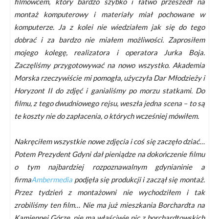
filmowcem, który bardzo szybko i łatwo przeszedł na
montaż komputerowy i materiały miał pochowane w
komputerze. Ja z kolei nie wiedziałem jak się do tego
dobrać i za bardzo nie miałem możliwości. Zaprosiłem
mojego kolegę, realizatora i operatora Jurka Boja.
Zaczęliśmy przygotowywać na nowo wszystko. Akademia
Morska rzeczywiście mi pomogła, użyczyła Dar Młodzieży i
Horyzont II do zdjęć i ganialiśmy po morzu statkami. Do
filmu, z tego dwudniowego rejsu, weszła jedna scena – to są
te koszty nie do zapłacenia, o których wcześniej mówiłem.
Nakręciłem wszystkie nowe zdjęcia i coś się zaczęło dziać…
Potem Prezydent Gdyni dał pieniądze na dokończenie filmu
o tym najbardziej rozpoznawalnym gdynianinie a
firma
Ambermedia
podjęła się produkcji i zaczął się montaż.
Przez tydzień z montażowni nie wychodziłem i tak
zrobiliśmy ten film… Nie ma już mieszkania Borchardta na
Kamiennej Górze, nie ma właściwie nic z borchardtowskich