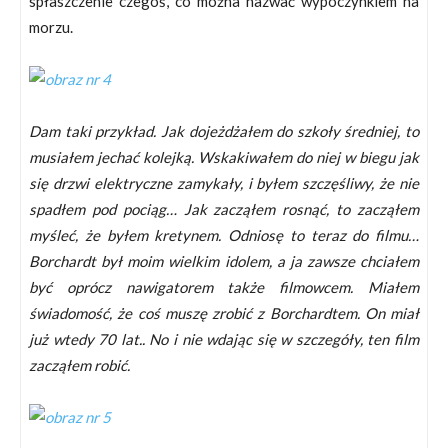
spłaszczenie czegoś, co można nazwać wypoczynkiem na
morzu.
Dam taki przykład. Jak dojeżdżałem do szkoły średniej, to
musiałem jechać kolejką. Wskakiwałem do niej w biegu jak
się drzwi elektryczne zamykały, i byłem szczęśliwy, że nie
spadłem pod pociąg… Jak zacząłem rosnąć, to zacząłem
myśleć, że byłem kretynem. Odniosę to teraz do filmu…
Borchardt był moim wielkim idolem, a ja zawsze chciałem
być oprócz nawigatorem także filmowcem. Miałem
świadomość, że coś muszę zrobić z Borchardtem. On miał
już wtedy 70 lat.. No i nie wdając się w szczegóły, ten film
zacząłem robić.