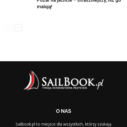
Pożar na jachcie – straszniejszy, niż go
malują!
O NAS
Sailbook.pl to miejsce dla wszystkich, którzy szukają