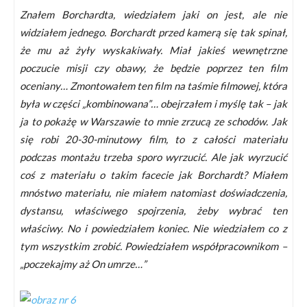
Znałem Borchardta, wiedziałem jaki on jest, ale nie
widziałem jednego. Borchardt przed kamerą się tak spinał,
że mu aż żyły wyskakiwały. Miał jakieś wewnętrzne
poczucie misji czy obawy, że będzie poprzez ten film
oceniany… Zmontowałem ten film na taśmie filmowej, która
była w części „kombinowana”… obejrzałem i myślę tak – jak
ja to pokażę w Warszawie to mnie zrzucą ze schodów. Jak
się robi 20-30-minutowy film, to z całości materiału
podczas montażu trzeba sporo wyrzucić. Ale jak wyrzucić
coś z materiału o takim facecie jak Borchardt? Miałem
mnóstwo materiału, nie miałem natomiast doświadczenia,
dystansu, właściwego spojrzenia, żeby wybrać ten
właściwy. No i powiedziałem koniec. Nie wiedziałem co z
tym wszystkim zrobić. Powiedziałem współpracownikom –
„poczekajmy aż On umrze…”