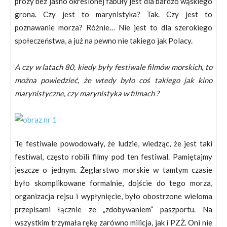
prozy bez jasno określonej fabuły jest dla bardzo wąskiego
grona. Czy jest to marynistyka? Tak. Czy jest to
poznawanie morza? Różnie… Nie jest to dla szerokiego
społeczeństwa, a już na pewno nie takiego jak Polacy.
A czy w latach 80, kiedy były festiwale filmów morskich, to
można powiedzieć, że wtedy było coś takiego jak kino
marynistyczne, czy marynistyka w filmach ?
Te festiwale powodowały, że ludzie, wiedząc, że jest taki
festiwal, często robili filmy pod ten festiwal. Pamiętajmy
jeszcze o jednym. Żeglarstwo morskie w tamtym czasie
było skomplikowane formalnie, dojście do tego morza,
organizacja rejsu i wypłynięcie, było obostrzone wieloma
przepisami łącznie ze „zdobywaniem” paszportu. Na
wszystkim trzymała rękę zarówno milicja, jak i PZŻ. Oni nie