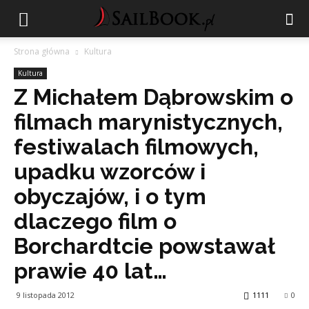
Strona główna
Kultura
Kultura
Z Michałem Dąbrowskim o
filmach marynistycznych,
festiwalach filmowych,
upadku wzorców i
obyczajów, i o tym
dlaczego film o
Borchardtcie powstawał
prawie 40 lat…
9 listopada 2012
1111
0