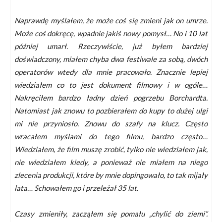
Naprawdę myślałem, że może coś się zmieni jak on umrze.
Może coś dokręcę, wpadnie jakiś nowy pomysł… No i 10 lat
później umarł. Rzeczywiście, już byłem bardziej
doświadczony, miałem chyba dwa festiwale za sobą, dwóch
operatorów wtedy dla mnie pracowało. Znacznie lepiej
wiedziałem co to jest dokument filmowy i w ogóle…
Nakręciłem bardzo ładny dzień pogrzebu Borchardta.
Natomiast jak znowu to pozbierałem do kupy to dużej ulgi
mi nie przyniosło. Znowu do szafy na klucz. Często
wracałem myślami do tego filmu, bardzo często…
Wiedziałem, że film muszę zrobić, tylko nie wiedziałem jak,
nie wiedziałem kiedy, a ponieważ nie miałem na niego
zlecenia produkcji, które by mnie dopingowało, to tak mijały
lata… Schowałem go i przeleżał 35 lat.
Czasy zmieniły, zacząłem się pomału „chylić do ziemi”.