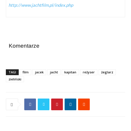
http://www.jachtfilm.pl/index.php
Komentarze
TAGI
film
jacek
jacht
kapitan
reżyser
żeglarz
zieliński