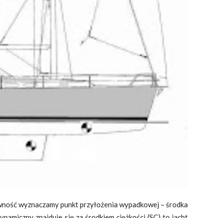
awność wyznaczamy punkt przyłożenia wypadkowej – środka
namiczny znajduje się za środkiem ciężkości (SC) to jacht