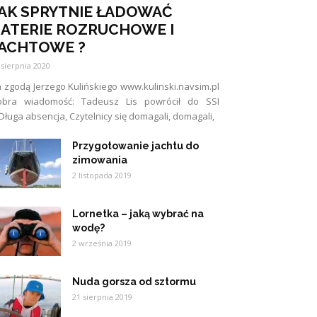
AK SPRYTNIE ŁADOWAĆ
ATERIE ROZRUCHOWE I
ACHTOWE ?
 sierpnia 2020
 zgodą Jerzego Kulińskiego www.kulinski.navsim.pl
obra wiadomość: Tadeusz Lis powrócił do SSI
Długa absencja, Czytelnicy się domagali, domagali,
Przygotowanie jachtu do
zimowania
2 listopada 2019
Lornetka – jaką wybrać na
wodę?
2 września 2019
Nuda gorsza od sztormu
21 sierpnia 2019