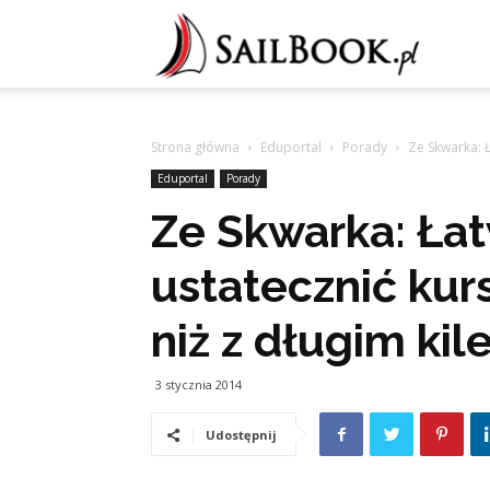
Sailb
Strona główna
Eduportal
Porady
Ze Skwarka: Ł
Eduportal
Porady
Ze Skwarka: Łat
ustatecznić kur
niż z długim ki
3 stycznia 2014
Udostępnij