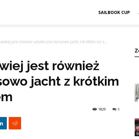
ook.pl
SAILBOOK CUP
atwiej jest również ustatecznić kursowo jacht z krótkim niż z...
Z
wiej jest również
sowo jacht z krótkim
lem
1829
0
E