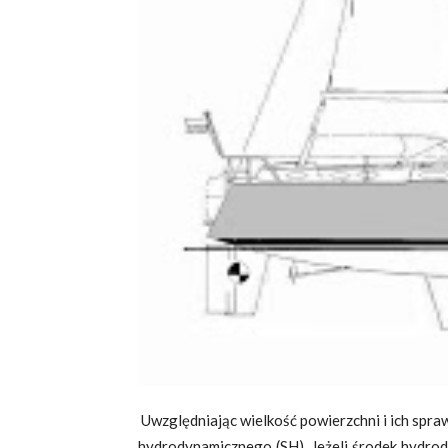
Uwzględniając wielkość powierzchni i ich spr
hydrodynamicznego (SH). Jeżeli środek hydrody