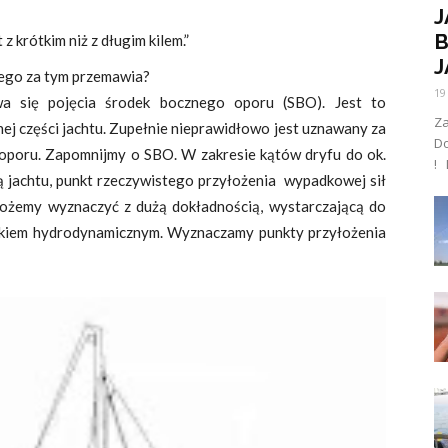
J
B
z krótkim niż z długim kilem.”
J
iego za tym przemawia?
19
ywa się pojęcia środek bocznego oporu (SBO). Jest to
Za
j części jachtu. Zupełnie nieprawidłowo jest uznawany za
D
oporu. Zapomnijmy o SBO. W zakresie kątów dryfu do ok.
! 
zą jachtu, punkt rzeczywistego przyłożenia wypadkowej sił
możemy wyznaczyć z dużą dokładnością, wystarczającą do
dkiem hydrodynamicznym. Wyznaczamy punkty przyłożenia