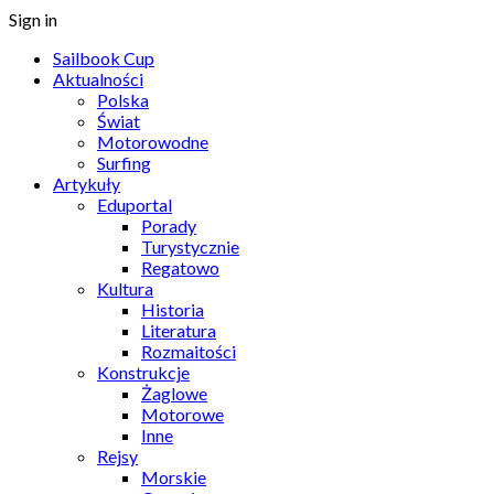
Sign in
Sailbook Cup
Aktualności
Polska
Świat
Motorowodne
Surfing
Artykuły
Eduportal
Porady
Turystycznie
Regatowo
Kultura
Historia
Literatura
Rozmaitości
Konstrukcje
Żaglowe
Motorowe
Inne
Rejsy
Morskie