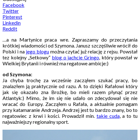
Facebook
Twitter
Pinterest
Linkedin
ReddIt
…a na Martynice praca wre. Zapraszamy do przeczytania
krótkiej wiadomości od Szymona. Janusz szczęśliwie wrócił do
Polski i na
jego blogu
można czytać już relację z rejsu. Powstał
tez kolejny „Setkowy”
blog o jachcie Gringo
, który powstał w
Wielkiej Brytanii i również ma regatowe ambicje:)
od Szymona:
Ja chyba trochę za wcześnie zacząłem szukać pracy, bo
znalazłem ją praktycznie od razu. A to dzięki Rafałowi który
jak się okazało zna Brożkę, bo mieli razem płynąć przez
Atlantyk:) Mimo, że im się nie udało on zdecydował się nie
wracać do Europy. Zacząłem u Rafała, a aktualnie pomagam
przy katamaranie Andrzeja. Andrzej jest tu bardzo znany, bo to
regatowiec z krwi i kości. Prowadził min.
takie cuda
, a to tu
najważniejszy regionalny sport.