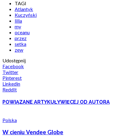
TAGI
Atlantyk
Kuczyński
lilla
my
oceanu
przez
setka
zew
Udostępnij
Facebook
Twitter
Pinterest
Linkedin
ReddIt
POWIĄZANE ARTYKUŁY
WIĘCEJ OD AUTORA
Polska
W cieniu Vendee Globe