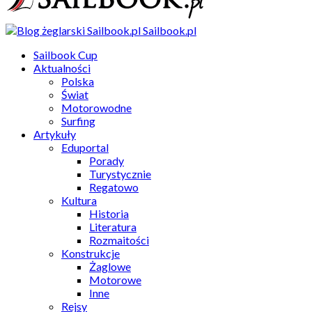
Sailbook.pl
Sailbook Cup
Aktualności
Polska
Świat
Motorowodne
Surfing
Artykuły
Eduportal
Porady
Turystycznie
Regatowo
Kultura
Historia
Literatura
Rozmaitości
Konstrukcje
Żaglowe
Motorowe
Inne
Rejsy