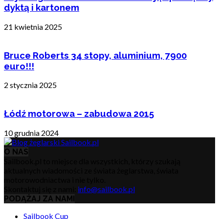
dyktą i kartonem
21 kwietnia 2025
Bruce Roberts 34 stopy, aluminium, 7900
euro!!!
2 stycznia 2025
Łódź motorowa – zabudowa 2015
10 grudnia 2024
O NAS
Sailbook.pl to miejsce dla wszystkich, którzy szukają
aktualnych wiadomości ze świata żeglarstwa, świata
motorowodniactwa i nie tylko.
Skontaktuj się z nami:
info@sailbook.pl
PODĄŻAJ ZA NAMI
Sailbook Cup