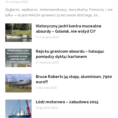
13 czerwca 2025
Żeglarze, wędkarze, motorowodniacy, mieszkańcy Pomorza i nie
tylko — to jest WASZA sprawa! Czy też macie dość tego, że...
Historyczny jacht kontra muzealne
absurdy – Gdańsk, nie wstyd Ci?
11 czerwca 2025
Rejs ku granicom absurdu – halsując
pomiędzy dyktą i kartonem
21 kwietnia 2025
Bruce Roberts 34 stopy, aluminium, 7900
euro!!!
2 stycznia 2025
Łódź motorowa – zabudowa 2015
10 grudnia 2024