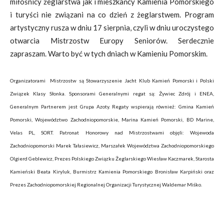
miłośnicy żeglarstwa jak i mieszkańcy Kamienia Pomorskiego
i turyści nie związani na co dzień z żeglarstwem. Program
artystyczny rusza w dniu 17 sierpnia, czyli w dniu uroczystego
otwarcia Mistrzostw Europy Seniorów. Serdecznie
zapraszam. Warto być w tych dniach w Kamieniu Pomorskim.
Organizatorami Mistrzostw są Stowarzyszenie Jacht Klub Kamień Pomorski i Polski
Związek Klasy Słonka. Sponsorami Generalnymi regat są: Żywiec Zdrój i ENEA,
Generalnym Partnerem jest Grupa Azoty. Regaty wspierają również: Gmina Kamień
Pomorski, Województwo Zachodniopomorskie, Marina Kamień Pomorski, BD Marine,
Velas PL, SORT. Patronat Honorowy nad Mistrzostwami objęli: Wojewoda
Zachodniopomorski Marek Tałasiewicz, Marszałek Województwa Zachodniopomorskiego
Olgierd Geblewicz, Prezes Polskiego Związku Żeglarskiego Wiesław Kaczmarek, Starosta
Kamieński Beata Kiryluk, Burmistrz Kamienia Pomorskiego Bronisław Karpiński oraz
Prezes Zachodniopomorskiej Regionalnej Organizacji Turystycznej Waldemar Miśko.