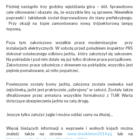
Później nastąpiło trzy godziny wjeżdżania góra – dół. Sprawdzono
całe olinowanie i okazało się, że wszystkie liny są sprawne. Niewielkie
poprawki i takielunek został doprowadzony do stany perfekcyjnego.
Przy okazji na topie zamontowano nową trójsektorową lampę
topową.
Poza tym zakończono wszelkie prace modernizacyjne przy
instalacjach elektrycznych. W sobotę przed południem inspektor PRS
dokonał ostatecznego odbioru jachtu, który zakończył się sukcesem.
Na pokładzie i pod nim działy się już tylko drobne prace porządkowe.
Zakończono prace szkutnicze z drewnem na pokładzie, wszystko jest
pięknie pomalowane, aż miło popatrzeć.
Powieszone zostały bomy jachtu, założona została owiewka nad
zejściówką, jacht jest praktycznie „uzbrojony” w całości. Zostały także
sfinalizowane przez armatora wszystkie formalności z TUiR Warta
dotyczące ubezpieczenia jachtu na całą drogę.
Jeszcze tylko założyć żagle i można oddać cumy na dłużej…
Więcej bieżących informacji o wyprawie i wolnych kojach można
znaleźć także na stronie
www.shackleton2014.pl
, lub na