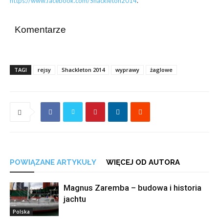
https://www.facebook.com/Shackleton2014
.
Komentarze
TAGI
rejsy
Shackleton 2014
wyprawy
żaglowe
POWIĄZANE ARTYKUŁY
WIĘCEJ OD AUTORA
Magnus Zaremba – budowa i historia
jachtu
Polska