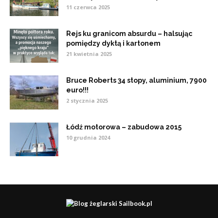
11 czerwca 2025
Rejs ku granicom absurdu – halsując
pomiędzy dyktą i kartonem
21 kwietnia 2025
Bruce Roberts 34 stopy, aluminium, 7900
euro!!!
2 stycznia 2025
Łódź motorowa – zabudowa 2015
10 grudnia 2024