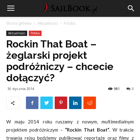
Strona główna
Aktualności
Polska
Aktualności
Polska
Rockin That Boat –
żeglarski projekt
podróżniczy – chcecie
dołączyć?
30 stycznia 2014
981
0
W maju 2014 roku ruszamy z nowym, multimedialnym
projektem podróżniczym –
“Rockin That Boat”
. W trakcie
trwania rejsu będziemy publikować reportaże oraz filmy z