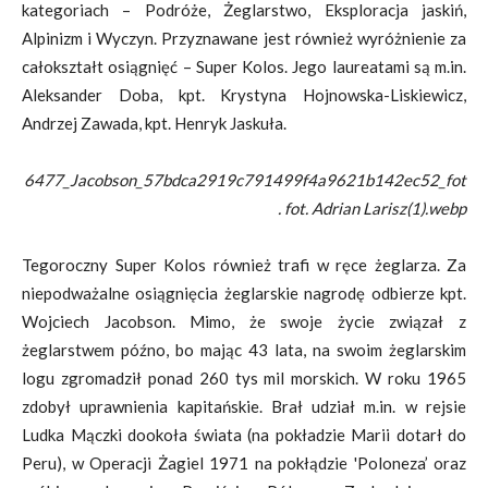
kategoriach – Podróże, Żeglarstwo, Eksploracja jaskiń,
Alpinizm i Wyczyn. Przyznawane jest również wyróżnienie za
całokształt osiągnięć – Super Kolos. Jego laureatami są m.in.
Aleksander Doba, kpt. Krystyna Hojnowska-Liskiewicz,
Andrzej Zawada, kpt. Henryk Jaskuła.
6477_Jacobson_57bdca2919c791499f4a9621b142ec52_fot
. fot. Adrian Larisz(1).webp
Tegoroczny Super Kolos również trafi w ręce żeglarza. Za
niepodważalne osiągnięcia żeglarskie nagrodę odbierze kpt.
Wojciech Jacobson. Mimo, że swoje życie związał z
żeglarstwem późno, bo mając 43 lata, na swoim żeglarskim
logu zgromadził ponad 260 tys mil morskich. W roku 1965
zdobył uprawnienia kapitańskie. Brał udział m.in. w rejsie
Ludka Mączki dookoła świata (na pokładzie Marii dotarł do
Peru), w Operacji Żagiel 1971 na pokłądzie 'Poloneza’ oraz