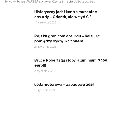
tylko — to jest WASZA sprawa! Czy też macie dość tego, że...
Historyczny jacht kontra muzealne
absurdy – Gdańsk, nie wstyd Ci?
11 czerwca 2025
Rejs ku granicom absurdu – halsując
pomiędzy dyktą i kartonem
21 kwietnia 2025
Bruce Roberts 34 stopy, aluminium, 7900
euro!!!
2 stycznia 2025
Łódź motorowa – zabudowa 2015
10 grudnia 2024