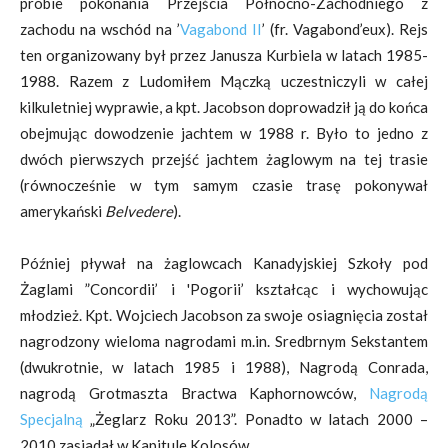
próbie pokonania Przejścia Północno-Zachodniego z
zachodu na wschód na ’
Vagabond II
’ (fr. Vagabond’eux). Rejs
ten organizowany był przez Janusza Kurbiela w latach 1985-
1988. Razem z Ludomiłem Mączką uczestniczyli w całej
kilkuletniej wyprawie, a kpt. Jacobson doprowadził ją do końca
obejmując dowodzenie jachtem w 1988 r. Było to jedno z
dwóch pierwszych przejść jachtem żaglowym na tej trasie
(równocześnie w tym samym czasie trasę pokonywał
amerykański
Belvedere
).
Później pływał na żaglowcach Kanadyjskiej Szkoły pod
Żaglami ”Concordii’ i 'Pogorii’ kształcąc i wychowując
młodzież. Kpt. Wojciech Jacobson za swoje osiagnięcia został
nagrodzony wieloma nagrodami m.in. Sredbrnym Sekstantem
(dwukrotnie, w latach 1985 i 1988), Nagrodą Conrada,
nagrodą Grotmaszta Bractwa Kaphornowców,
Nagrodą
Specjalną
„Żeglarz Roku 2013”. Ponadto w latach 2000 –
2010 zasiadał w Kapitule Kolosów