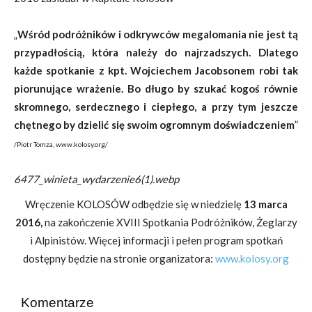
„
Wśród podróżników i odkrywców megalomania nie jest tą
przypadłością, która należy do najrzadszych. Dlatego
każde spotkanie z kpt. Wojciechem Jacobsonem robi tak
piorunujące wrażenie. Bo długo by szukać kogoś równie
skromnego, serdecznego i ciepłego, a przy tym jeszcze
chętnego by dzielić się swoim ogromnym doświadczeniem
”
/Piotr Tomza, www.kolosy.org/
6477_winieta_wydarzenie6(1).webp
Wręczenie KOLOSÓW odbędzie się w niedzielę
13 marca
2016,
na zakończenie XVIII Spotkania Podróżników, Żeglarzy
i Alpinistów. Więcej informacji i pełen program spotkań
dostępny będzie na stronie organizatora:
www.kolosy.org
Komentarze