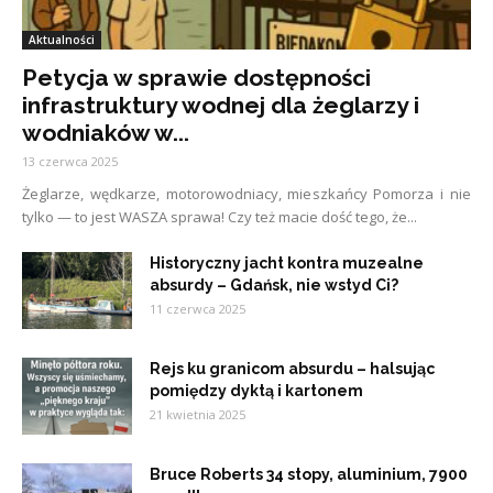
Aktualności
Petycja w sprawie dostępności
infrastruktury wodnej dla żeglarzy i
wodniaków w...
13 czerwca 2025
Żeglarze, wędkarze, motorowodniacy, mieszkańcy Pomorza i nie
tylko — to jest WASZA sprawa! Czy też macie dość tego, że...
Historyczny jacht kontra muzealne
absurdy – Gdańsk, nie wstyd Ci?
11 czerwca 2025
Rejs ku granicom absurdu – halsując
pomiędzy dyktą i kartonem
21 kwietnia 2025
Bruce Roberts 34 stopy, aluminium, 7900