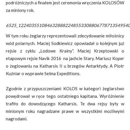
podróżniczych a finałem jest ceremonia wręczenia KOLOSÓW
za miniony rok.
6525_1224035510846328882248553308806778713549540
W tym roku żeglarzy reprezentowali zdecydowanie miłośnicy
wód polarnych. Maciej Sodkiewicz opowiadał o kolejnym już
rejsie z cyklu „Lodowe Krainy”. Maciej Krzeptowski o
etapowym rejsie Navik 2016 na jachcie Stary. Mariusz Koper
o żeglowaniu na Katharsis II u brzegów Antarktydy. A Piotr
Kuźniar o wyprawie Selma Expeditions.
Zgodnie z przypuszczeniami KOLOS w kategori żeglarstwo
powędrował w ręce tego ostatniego kapitana. Wyróżnienie
trafiło do dowodzącego Katharsis. Te dwa rejsy były w
minionym roku nagradzane prawe w wszystkimi możliwymi
nagrodami.