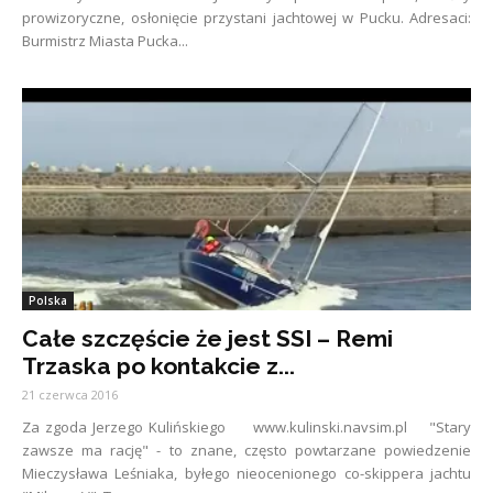
prowizoryczne, osłonięcie przystani jachtowej w Pucku. Adresaci:
Burmistrz Miasta Pucka...
Polska
Całe szczęście że jest SSI – Remi
Trzaska po kontakcie z...
21 czerwca 2016
Za zgoda Jerzego Kulińskiego www.kulinski.navsim.pl "Stary
zawsze ma rację" - to znane, często powtarzane powiedzenie
Mieczysława Leśniaka, byłego nieocenionego co-skippera jachtu