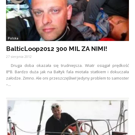
Polska
BalticLoop2012 300 MIL ZA NIMI!
27 sierpnia 2012
Druga doba okazała się trudniejsza. Wiatr osiągał prędkość
8°B. Bardzo duża jak na Bałtyk fala miotała statkiem i dokuczała
załodze. Zimno. Ale oni przeszczęśliwi! Jedyny problem to samoster
–...