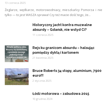
13 czerwca 2025
Żeglarze, wędkarze, motorowodniacy, mieszkańcy Pomorza i nie
tylko — to jest WASZA sprawa! Czy też macie dość tego, że...
Historyczny jacht kontra muzealne
absurdy – Gdańsk, nie wstyd Ci?
11 czerwca 2025
Rejs ku granicom absurdu – halsując
pomiędzy dyktą i kartonem
21 kwietnia 2025
Bruce Roberts 34 stopy, aluminium, 7900
euro!!!
2 stycznia 2025
Łódź motorowa – zabudowa 2015
10 grudnia 2024