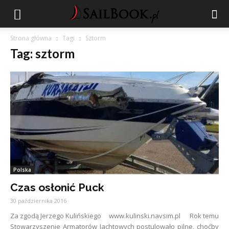
Strona główna
Tagi
Sztorm
Tag: sztorm
Polska
Czas osłonić Puck
30 października 2016
Za zgodą Jerzego Kulińskiego www.kulinski.navsim.pl Rok temu
Stowarzyszenie Armatorów Jachtowych postulowało pilne, choćby