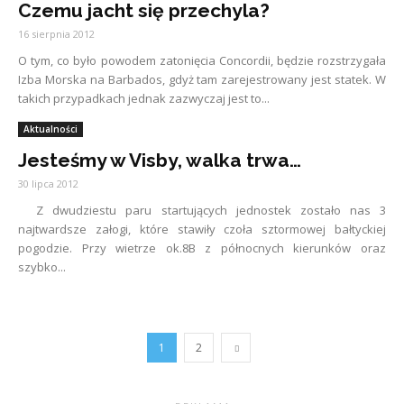
Czemu jacht się przechyla?
16 sierpnia 2012
O tym, co było powodem zatonięcia Concordii, będzie rozstrzygała
Izba Morska na Barbados, gdyż tam zarejestrowany jest statek. W
takich przypadkach jednak zazwyczaj jest to...
Aktualności
Jesteśmy w Visby, walka trwa…
30 lipca 2012
Z dwudziestu paru startujących jednostek zostało nas 3
najtwardsze załogi, które stawiły czoła sztormowej bałtyckiej
pogodzie. Przy wietrze ok.8B z północnych kierunków oraz
szybko...
1
2