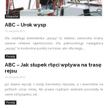
Eduportal
ABC – Urok wysp
19 sierpnia 2012
Dla zwykłego śmiertelnika „wyspy” to dalekie, zamorskie krainy
owiane nimbem tajemniczości. Dla pełnosolnego nawigatora
„wyspy” to konkretne punkty na trasie, ale i dla niego,...
Porady
ABC – Jak słupek rtęci wpływa na trasę
rejsu
16 sierpnia 2012
Już dawno wyszły z mody barometry rtęciowe, a i aneroidów na
jachtach coraz mniej. Ale prawa rządzące wiatrami pozostały te
same od tysiącleci, od...
Porady