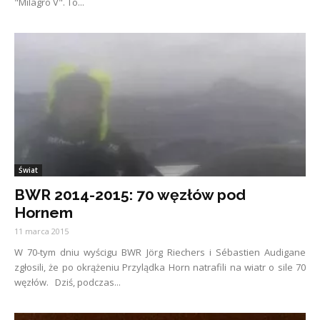
"Milagro V". To...
Świat
BWR 2014-2015: 70 węzłów pod
Hornem
11 marca 2015
W 70-tym dniu wyścigu BWR Jörg Riechers i Sébastien Audigane
zgłosili, że po okrążeniu Przylądka Horn natrafili na wiatr o sile 70
węzłów. Dziś, podczas...