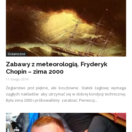
Oceaniczne
Zabawy z meteorologią. Fryderyk
Chopin – zima 2000
11 lutego 2014
Żeglarstwo jest piękne, ale kosztowne. Statek żaglowy wymaga
ciągłych nakładów aby utrzymać się w dobrej kondycji technicznej.
Była zima 2000 i próbowaliśmy zarabiać. Pierwszy...