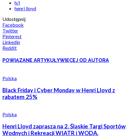
h/l
henri lloyd
Udostępnij
Facebook
Twitter
Pinterest
Linkedin
ReddIt
POWIĄZANE ARTYKUŁY
WIĘCEJ OD AUTORA
Polska
Black Friday i Cyber Monday w Henri Lloyd z
rabatem 25%
Polska
Henri Lloyd zaprasza na 2. Śląskie Targi Sportów
Wodnych i Rekreacji WIATR i WODA.