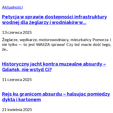
Aktualności
Petycja w sprawie dostępności infrastruktury
wodnej dla żeglarzy i wodniaków w...
13 czerwca 2025
Żeglarze, wędkarze, motorowodniacy, mieszkańcy Pomorza i
nie tylko — to jest WASZA sprawa! Czy też macie dość tego,
że...
Historyczny jacht kontra muzealne absurdy –
Gdańsk, nie wstyd Ci?
11 czerwca 2025
Rejs ku granicom absurdu – halsując pomiędzy
dyktą i kartonem
21 kwietnia 2025