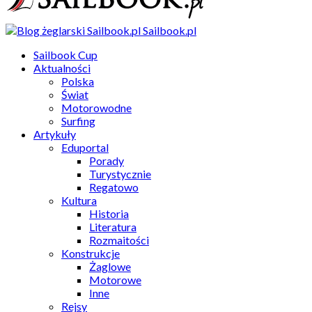
Sailbook.pl
Sailbook Cup
Aktualności
Polska
Świat
Motorowodne
Surfing
Artykuły
Eduportal
Porady
Turystycznie
Regatowo
Kultura
Historia
Literatura
Rozmaitości
Konstrukcje
Żaglowe
Motorowe
Inne
Rejsy