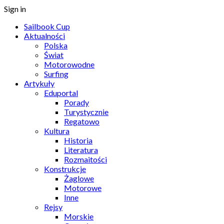
Sign in
Sailbook Cup
Aktualności
Polska
Świat
Motorowodne
Surfing
Artykuły
Eduportal
Porady
Turystycznie
Regatowo
Kultura
Historia
Literatura
Rozmaitości
Konstrukcje
Żaglowe
Motorowe
Inne
Rejsy
Morskie