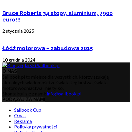
Bruce Roberts 34 stopy, aluminium, 7900
euro!!!
2 stycznia 2025
Łódź motorowa – zabudowa 2015
10 grudnia 2024
O NAS
Sailbook.pl to miejsce dla wszystkich, którzy szukają
aktualnych wiadomości ze świata żeglarstwa, świata
motorowodniactwa i nie tylko.
Skontaktuj się z nami:
info@sailbook.pl
PODĄŻAJ ZA NAMI
Sailbook Cup
O nas
Reklama
Polityka prywatności