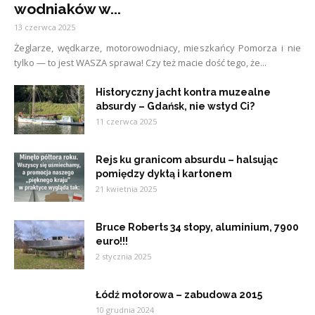
wodniaków w...
13 czerwca 2025
Żeglarze, wędkarze, motorowodniacy, mieszkańcy Pomorza i nie
tylko — to jest WASZA sprawa! Czy też macie dość tego, że...
Historyczny jacht kontra muzealne
absurdy – Gdańsk, nie wstyd Ci?
11 czerwca 2025
Rejs ku granicom absurdu – halsując
pomiędzy dyktą i kartonem
21 kwietnia 2025
Bruce Roberts 34 stopy, aluminium, 7900
euro!!!
2 stycznia 2025
Łódź motorowa – zabudowa 2015
10 grudnia 2024