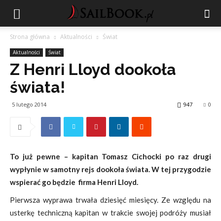
Strona główna
Aktualności
Świat
Aktualności
Świat
Z Henri Lloyd dookoła
świata!
5 lutego 2014
947
0
To już pewne – kapitan Tomasz Cichocki po raz drugi
wypłynie w samotny rejs dookoła świata. W tej przygodzie
wspierać go będzie firma Henri Lloyd.
Pierwsza wyprawa trwała dziesięć miesięcy. Ze względu na
usterkę techniczną kapitan w trakcie swojej podróży musiał