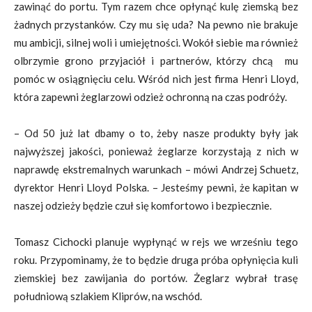
zawinąć do portu. Tym razem chce opłynąć kulę ziemską bez
żadnych przystanków. Czy mu się uda? Na pewno nie brakuje
mu ambicji, silnej woli i umiejętności. Wokół siebie ma również
olbrzymie grono przyjaciół i partnerów, którzy chcą mu
pomóc w osiągnięciu celu. Wśród nich jest firma Henri Lloyd,
która zapewni żeglarzowi odzież ochronną na czas podróży.
– Od 50 już lat dbamy o to, żeby nasze produkty były jak
najwyższej jakości, ponieważ żeglarze korzystają z nich w
naprawdę ekstremalnych warunkach – mówi Andrzej Schuetz,
dyrektor Henri Lloyd Polska. – Jesteśmy pewni, że kapitan w
naszej odzieży będzie czuł się komfortowo i bezpiecznie.
Tomasz Cichocki planuje wypłynąć w rejs we wrześniu tego
roku. Przypominamy, że to będzie druga próba opłynięcia kuli
ziemskiej bez zawijania do portów. Żeglarz wybrał trasę
południową szlakiem Kliprów, na wschód.