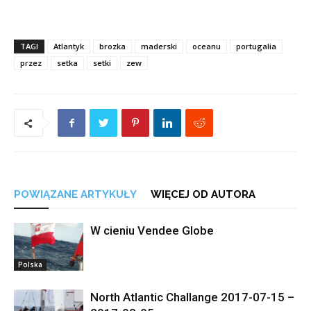
TAGI
Atlantyk
brozka
maderski
oceanu
portugalia
przez
setka
setki
zew
POWIĄZANE ARTYKUŁY
WIĘCEJ OD AUTORA
W cieniu Vendee Globe
Polska
North Atlantic Challange 2017-07-15 –