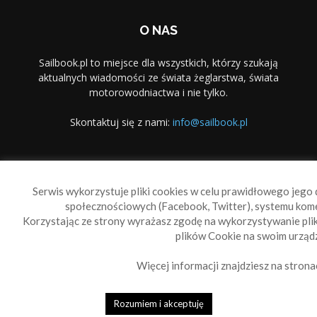
O NAS
Sailbook.pl to miejsce dla wszystkich, którzy szukają
aktualnych wiadomości ze świata żeglarstwa, świata
motorowodniactwa i nie tylko.
Skontaktuj się z nami:
info@sailbook.pl
PODĄŻAJ ZA NAMI
Serwis wykorzystuje pliki cookies w celu prawidłowego jego d
społecznościowych (Facebook, Twitter), systemu kom
Korzystając ze strony wyrażasz zgodę na wykorzystywanie pl
plików Cookie na swoim urządz
Więcej informacji znajdziesz na strona
Sailbook Cup
O nas
Reklama
Polityka prywatności
Polityka Cookie
Rozumiem i akceptuję
© 2010-2019 Sailbook.pl