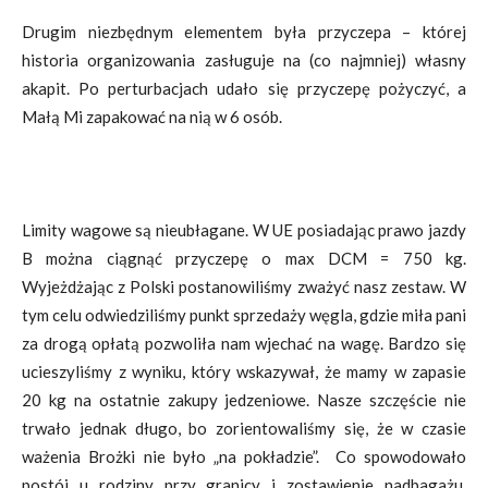
Drugim niezbędnym elementem była przyczepa – której
historia organizowania zasługuje na (co najmniej) własny
akapit. Po perturbacjach udało się przyczepę pożyczyć, a
Małą Mi zapakować na nią w 6 osób.
Limity wagowe są nieubłagane. W UE posiadając prawo jazdy
B można ciągnąć przyczepę o max DCM = 750 kg.
Wyjeżdżając z Polski postanowiliśmy zważyć nasz zestaw. W
tym celu odwiedziliśmy punkt sprzedaży węgla, gdzie miła pani
za drogą opłatą pozwoliła nam wjechać na wagę. Bardzo się
ucieszyliśmy z wyniku, który wskazywał, że mamy w zapasie
20 kg na ostatnie zakupy jedzeniowe. Nasze szczęście nie
trwało jednak długo, bo zorientowaliśmy się, że w czasie
ważenia Brożki nie było „na pokładzie”. Co spowodowało
postój u rodziny przy granicy i zostawienie nadbagażu.