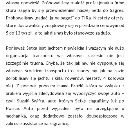
własną opowieść. Próbowaliśmy znaleźć profesjonalna firmę
która zajęła by się przewiezieniem naszej Setki do Sagres.
Próbowaliśmy „nadać ją na bagaż” do TIRa. Niestety oferty,
które dostawaliśmy znajdowały się w przedziale cenowym od
5 do 13 tys zł. , a to jak dla nas było stanowczo za dużo.
Ponieważ Setka jest jachtem niewielkim i ważącym nie dużo
organizacja transportu we własnym zakresie nie jest
szczególnie trudna. Chyba, że tak jak my, nie dysponuje się
własnym środkiem transportu (to znaczy my jak na razie
dorobiliśmy się jachtu i kilku rowerów, niestety 4 kołowca
nie). Z pomocą przyszła mama Brożki, która w związku z
brakiem wyjścia zdecydowała się wypożyczyć swoje auto –
czyli Suzuki Swifta, auto którym Setkę ciągaliśmy już po
Polsce. Auto przed wyjazdem było na przeglądzie u
mechanika, oraz dodatkowo zostało doubezpieczone w
zakresie assistance na zagranicę.