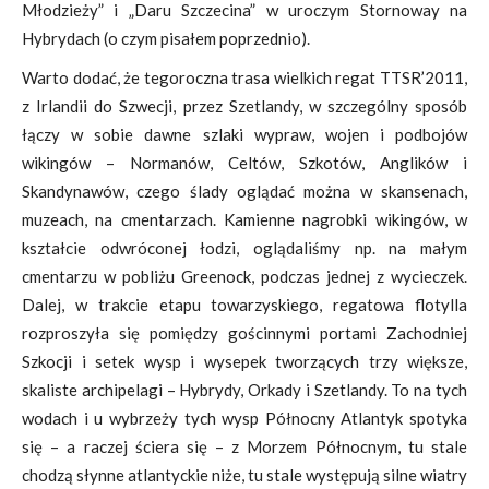
Młodzieży” i „Daru Szczecina” w uroczym Stornoway na
Hybrydach (o czym pisałem poprzednio).
Warto dodać, że tegoroczna trasa wielkich regat TTSR’2011,
z Irlandii do Szwecji, przez Szetlandy, w szczególny sposób
łączy w sobie dawne szlaki wypraw, wojen i podbojów
wikingów – Normanów, Celtów, Szkotów, Anglików i
Skandynawów, czego ślady oglądać można w skansenach,
muzeach, na cmentarzach. Kamienne nagrobki wikingów, w
kształcie odwróconej łodzi, oglądaliśmy np. na małym
cmentarzu w pobliżu Greenock, podczas jednej z wycieczek.
Dalej, w trakcie etapu towarzyskiego, regatowa flotylla
rozproszyła się pomiędzy gościnnymi portami Zachodniej
Szkocji i setek wysp i wysepek tworzących trzy większe,
skaliste archipelagi – Hybrydy, Orkady i Szetlandy. To na tych
wodach i u wybrzeży tych wysp Północny Atlantyk spotyka
się – a raczej ściera się – z Morzem Północnym, tu stale
chodzą słynne atlantyckie niże, tu stale występują silne wiatry