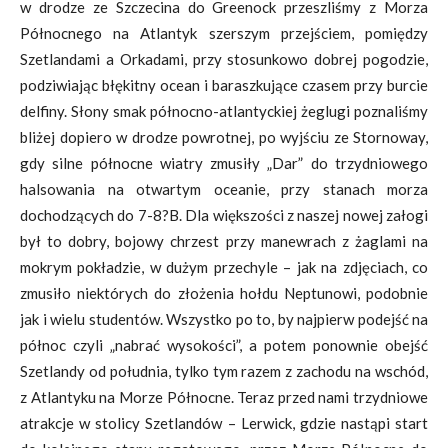
w drodze ze Szczecina do Greenock przeszliśmy z Morza
Północnego na Atlantyk szerszym przejściem, pomiędzy
Szetlandami a Orkadami, przy stosunkowo dobrej pogodzie,
podziwiając błękitny ocean i baraszkujące czasem przy burcie
delfiny. Słony smak północno-atlantyckiej żeglugi poznaliśmy
bliżej dopiero w drodze powrotnej, po wyjściu ze Stornoway,
gdy silne północne wiatry zmusiły „Dar” do trzydniowego
halsowania na otwartym oceanie, przy stanach morza
dochodzących do 7-8?B. Dla większości z naszej nowej załogi
był to dobry, bojowy chrzest przy manewrach z żaglami na
mokrym pokładzie, w dużym przechyle – jak na zdjęciach, co
zmusiło niektórych do złożenia hołdu Neptunowi, podobnie
jak i wielu studentów. Wszystko po to, by najpierw podejść na
północ czyli „nabrać wysokości”, a potem ponownie obejść
Szetlandy od południa, tylko tym razem z zachodu na wschód,
z Atlantyku na Morze Północne. Teraz przed nami trzydniowe
atrakcje w stolicy Szetlandów – Lerwick, gdzie nastąpi start