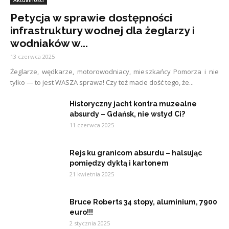
Aktualności
Petycja w sprawie dostępności
infrastruktury wodnej dla żeglarzy i
wodniaków w...
13 czerwca 2025
Żeglarze, wędkarze, motorowodniacy, mieszkańcy Pomorza i nie
tylko — to jest WASZA sprawa! Czy też macie dość tego, że...
Historyczny jacht kontra muzealne
absurdy – Gdańsk, nie wstyd Ci?
11 czerwca 2025
Rejs ku granicom absurdu – halsując
pomiędzy dyktą i kartonem
21 kwietnia 2025
Bruce Roberts 34 stopy, aluminium, 7900
euro!!!
2 stycznia 2025