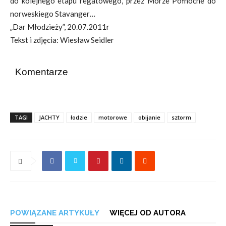
do kolejnego etapu regatowego, przez Morze Północne do
norweskiego Stavanger…
„Dar Młodzieży”, 20.07.2011r
Tekst i zdjęcia: Wiesław Seidler
Komentarze
TAGI
JACHTY
łodzie
motorowe
obijanie
sztorm
POWIĄZANE ARTYKUŁY
WIĘCEJ OD AUTORA