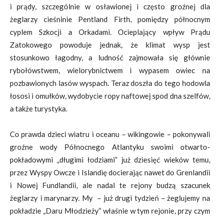
i prądy, szczególnie w osławionej i często groźnej dla
żeglarzy cieśninie Pentland Firth, pomiędzy północnym
cyplem Szkocji a Orkadami. Ocieplający wpływ Prądu
Zatokowego powoduje jednak, że klimat wysp jest
stosunkowo łagodny, a ludność zajmowała się głównie
rybołówstwem, wielorybnictwem i wypasem owiec na
pozbawionych lasów wyspach. Teraz doszła do tego hodowla
łososi i omułków, wydobycie ropy naftowej spod dna szelfów,
a także turystyka.
Co prawda dzieci wiatru i oceanu – wikingowie – pokonywali
groźne wody Północnego Atlantyku swoimi otwarto-
pokładowymi „długimi łodziami” już dziesięć wieków temu,
przez Wyspy Owcze i Islandię docierając nawet do Grenlandii
i Nowej Fundlandii, ale nadal te rejony budzą szacunek
żeglarzy i marynarzy. My – już drugi tydzień – żeglujemy na
pokładzie „Daru Młodzieży” właśnie w tym rejonie, przy czym