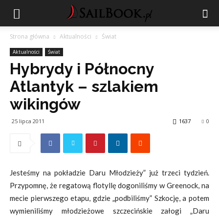
Strona główna
Aktualności
Świat
Aktualności
Świat
Hybrydy i Północny
Atlantyk – szlakiem
wikingów
25 lipca 2011
1637
0
Jesteśmy na pokładzie Daru Młodzieży” już trzeci tydzień.
Przypomnę, że regatową flotyllę dogoniliśmy w Greenock, na
mecie pierwszego etapu, gdzie „podbiliśmy” Szkocję, a potem
wymieniliśmy młodzieżowe szczecińskie załogi „Daru