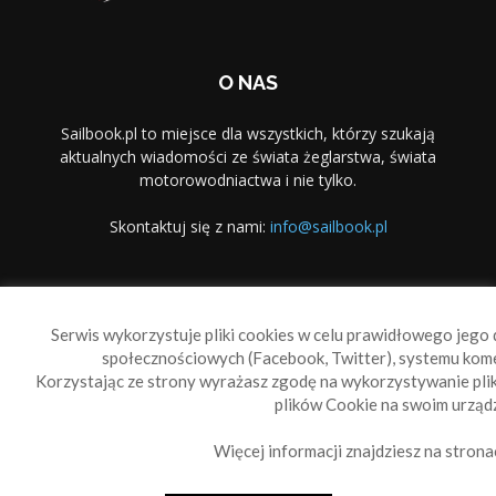
O NAS
Sailbook.pl to miejsce dla wszystkich, którzy szukają
aktualnych wiadomości ze świata żeglarstwa, świata
motorowodniactwa i nie tylko.
Skontaktuj się z nami:
info@sailbook.pl
PODĄŻAJ ZA NAMI
Serwis wykorzystuje pliki cookies w celu prawidłowego jego d
społecznościowych (Facebook, Twitter), systemu kom
Korzystając ze strony wyrażasz zgodę na wykorzystywanie pl
plików Cookie na swoim urządz
Więcej informacji znajdziesz na strona
Sailbook Cup
O nas
Reklama
Polityka prywatności
Polityka Cookie