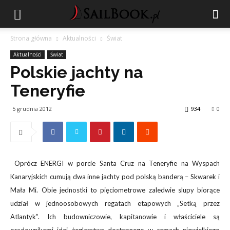
Strona główna
Aktualności
Świat
Aktualności
Świat
Polskie jachty na
Teneryfie
5 grudnia 2012
934
0
Oprócz ENERGI w porcie Santa Cruz na Teneryfie na Wyspach
Kanaryjskich cumują dwa inne jachty pod polską banderą – Skwarek i
Mała Mi. Obie jednostki to pięciometrowe zaledwie slupy biorące
udział w jednoosobowych regatach etapowych „Setką przez
Atlantyk”. Ich budowniczowie, kapitanowie i właściciele są