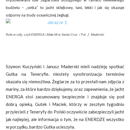
orędownikami idei żeglarstwa dostępnego w ramach niewielkiego
budżetu – „setka” to jacht sklejkowy, tani, lekki i jak się okazuje
odporny na trudy oceanicznej żeglugi.
Rufa w rufę, czyli ENERGA i Mała Mi w Santa Cruz. / Fot. J. Maderski
Szymon Kuczyński i Janusz Maderski mieli nadzieję spotkać
Gutka na Teneryfie, niestety synchronizacja terminów
okazała się niemożliwa. Żeglarze za to przesłali nam zdjęcia z
mariny, za które bardzo dziękujemy, oraz zapewnienia, że jacht
ENERGA stoi zacumowany bezpiecznie i znajduje się pod
dobrą opieką. Gutek i Maciek, którzy w zeszłym tygodniu
przylecieli z Teneryfy do Polski oczywiście zabezpieczyli jacht
jak najlepiej, ale informacja o tym, że na ENERDZE wszystko
w porządku, bardzo Gutka ucieszyła.