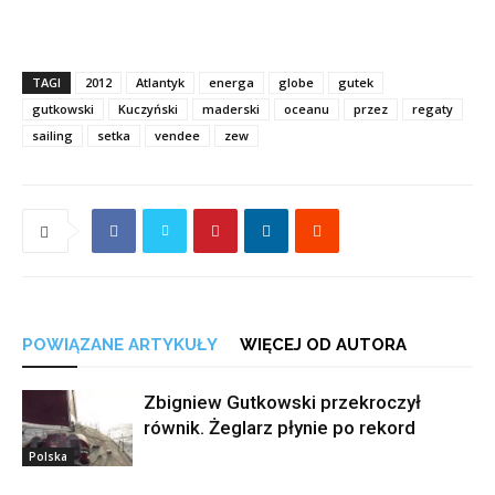
TAGI
2012
Atlantyk
energa
globe
gutek
gutkowski
Kuczyński
maderski
oceanu
przez
regaty
sailing
setka
vendee
zew
POWIĄZANE ARTYKUŁY
WIĘCEJ OD AUTORA
Zbigniew Gutkowski przekroczył
równik. Żeglarz płynie po rekord
Polska