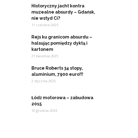
Historyczny jacht kontra
muzealne absurdy – Gdańsk,
nie wstyd Ci?
11 czerwca 2025
Rejs ku granicom absurdu –
halsując pomiędzy dyktą i
kartonem
21 kwietnia 2025
Bruce Roberts 34 stopy,
aluminium, 7900 euro!!!
2 stycznia 2025
Łódź motorowa – zabudowa
2015
10 grudnia 2024