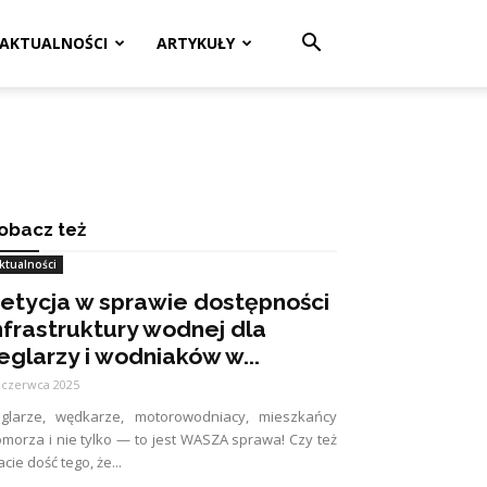
AKTUALNOŚCI
ARTYKUŁY
obacz też
ktualności
etycja w sprawie dostępności
nfrastruktury wodnej dla
eglarzy i wodniaków w...
 czerwca 2025
eglarze, wędkarze, motorowodniacy, mieszkańcy
morza i nie tylko — to jest WASZA sprawa! Czy też
cie dość tego, że...