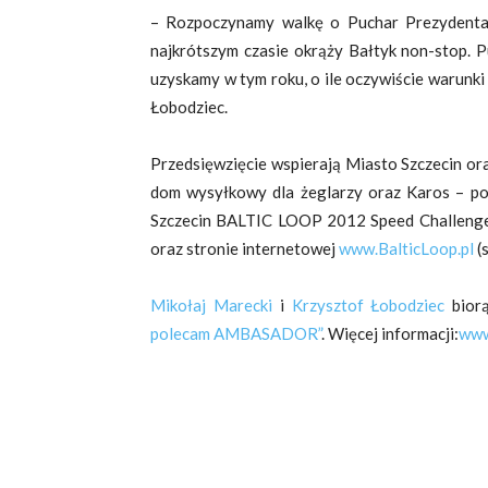
– Rozpoczynamy walkę o Puchar Prezydenta 
najkrótszym czasie okrąży Bałtyk non-stop. P
uzyskamy w tym roku, o ile oczywiście warunk
Łobodziec.
Przedsięwzięcie wspierają Miasto Szczecin or
dom wysyłkowy dla żeglarzy oraz Karos – pom
Szczecin BALTIC LOOP 2012 Speed Challenge”
oraz stronie internetowej
www.BalticLoop.pl
(
Mikołaj Marecki
i
Krzysztof Łobodziec
biorą
polecam AMBASADOR”
. Więcej informacji:
www