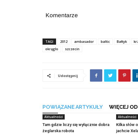
Komentarze
TAGI
2012
ambasador
baltic
Bałtyk
kr
okrągło
szczecin
Udostępnij
POWIĄZANE ARTYKUŁY
WIĘCEJ OD
Aktualności
Aktualności
Tam gdzie liczy się wyłącznie dobra
Kilka słów 
żeglarska robota
jachcie Xel