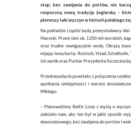
stop, bez zawijania do portów, nie bacz
rozpoczną nową tradycję żeglarską – bici
pierwszy taki wyczyn w historii polskiego że
Na pokładzie rządzić będą pomysłodawcy idei 
Marecki. Przed nimi ok. 1200 mil morskich, k
oraz trudne nawigacyjnie wody. Okrążą base
mijając lewą burtą: Rostock, Ystad, Sztokholm, 
Ich wynik oraz Puchar Prezydenta Szczecina bę
Przedsięwzięcie powstało z połączenia szybkoś
spotkania umiejętności i marzeń doświadcz
Mikiego.
– Planowaliśmy Baltic Loop z myślą o wyczyna
zależało nam, aby ten był w jakiś sposób wy
dwuosobowego, bez zawijania do portów i wokó