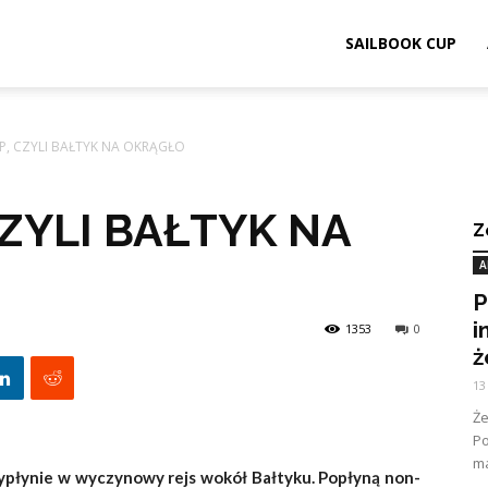
SAILBOOK CUP
P, CZYLI BAŁTYK NA OKRĄGŁO
CZYLI BAŁTYK NA
Z
A
P
i
1353
0
ż
13
Ż
Po
ma
wypłynie w wyczynowy rejs wokół Bałtyku. Popłyną non-