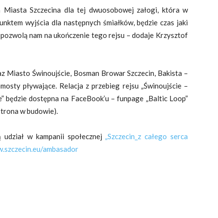
Miasta Szczecina dla tej dwuosobowej załogi, która w
unktem wyjścia dla następnych śmiałków, będzie czas jaki
i pozwolą nam na ukończenie tego rejsu – dodaje Krzysztof
az Miasto Świnoujście, Bosman Browar Szczecin, Bakista –
osty pływające. Relacja z przebieg rejsu „Świnoujście –
 będzie dostępna na FaceBook’u – funpage „Baltic Loop”
strona w budowie).
 udział w kampanii społecznej
„Szczecin_z całego serca
.szczecin.eu/ambasador