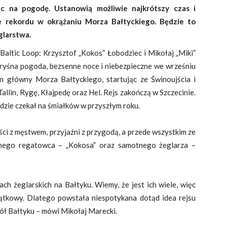
ąc na pogodę. Ustanowią możliwie najkrótszy czas i
e rekordu w okrążaniu Morza Bałtyckiego. Będzie to
glarstwa.
Baltic Loop: Krzysztof „Kokos” Łobodziec i Mikołaj „Miki”
apryśna pogoda, bezsenne noce i niebezpieczne we wrześniu
n główny Morza Bałtyckiego, startując ze Świnoujścia i
Tallin, Rygę, Kłajpedę oraz Hel. Rejs zakończą w Szczecinie.
dzie czekał na śmiałków w przyszłym roku.
ci z męstwem, przyjaźni z przygodą, a przede wszystkim ze
onego regatowca – „Kokosa” oraz samotnego żeglarza –
ch żeglarskich na Bałtyku. Wiemy, że jest ich wiele, więc
jątkowy. Dlatego powstała niespotykana dotąd idea rejsu
ł Bałtyku – mówi Mikołaj Marecki.