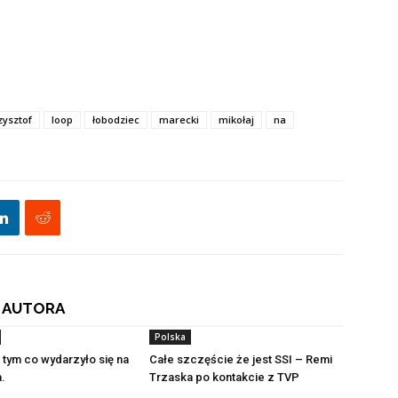
zysztof
loop
łobodziec
marecki
mikołaj
na
 AUTORA
Polska
o tym co wydarzyło się na
Całe szczęście że jest SSI – Remi
a.
Trzaska po kontakcie z TVP